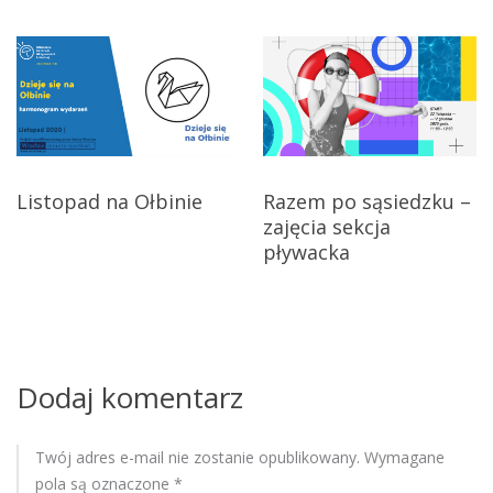
i
p
y
g
h
a
a
r
c
m
o
j
Listopad na Ołbinie
Razem po sąsiedzku –
n
zajęcia sekcja
a
o
pływacka
g
w
r
a
p
m
w
i
y
Dodaj komentarz
s
d
a
u
Twój adres e-mail nie zostanie opublikowany.
Wymagane
r
pola są oznaczone
*
z