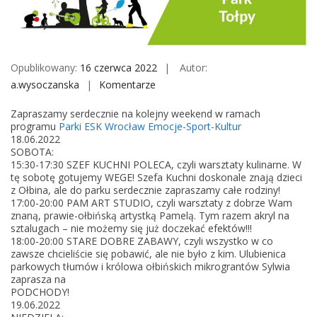
M
o
b
i
Opublikowany:
16 czerwca 2022
Autor:
l
a.wysoczanska
Komentarze
o
e
n
Zapraszamy serdecznie na kolejny weekend w ramach
P
programu
Parki ESK Wrocław Emocje-Sport-Kultur
a
18.06.2022
SOBOTA:
r
15:30-17:30 SZEF KUCHNI POLECA, czyli warsztaty kulinarne. W
k
tę sobotę gotujemy WEGE! Szefa Kuchni doskonale znają dzieci
i
z Ołbina, ale do parku serdecznie zapraszamy całe rodziny!
17:00-20:00 PAM ART STUDIO, czyli warsztaty z dobrze Wam
E
znaną, prawie-ołbińską artystką Pamelą. Tym razem akryl na
S
sztalugach – nie możemy się już doczekać efektów!!!
K
18:00-20:00 STARE DOBRE ZABAWY, czyli wszystko w co
zawsze chcieliście się pobawić, ale nie było z kim. Ulubienica
/
parkowych tłumów i królowa ołbińskich mikrograntów Sylwia
/
zaprasza na
2
PODCHODY!
19.06.2022
0