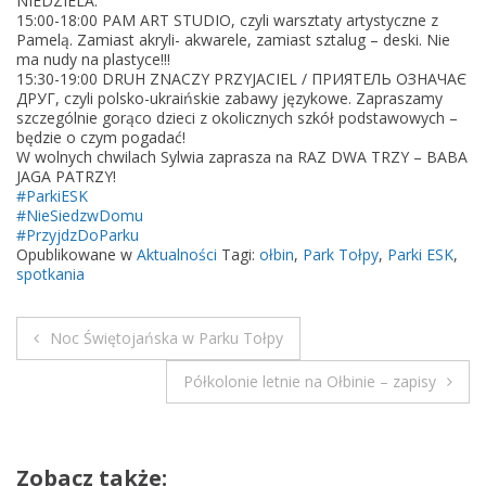
NIEDZIELA:
2
15:00-18:00 PAM ART STUDIO, czyli warsztaty artystyczne z
2
Pamelą. Zamiast akryli- akwarele, zamiast sztalug – deski. Nie
ma nudy na plastyce!!!
w
15:30-19:00 DRUH ZNACZY PRZYJACIEL / ПРИЯТЕЛЬ ОЗНАЧАЄ
e
ДРУГ, czyli polsko-ukraińskie zabawy językowe. Zapraszamy
e
szczególnie gorąco dzieci z okolicznych szkół podstawowych –
będzie o czym pogadać!
k
W wolnych chwilach Sylwia zaprasza na RAZ DWA TRZY – BABA
e
JAGA PATRZY!
n
#ParkiESK
#NieSiedzwDomu
d
#PrzyjdzDoParku
y
Opublikowane w
Aktualności
Tagi:
ołbin
,
Park Tołpy
,
Parki ESK
,
/
spotkania
/
P
Noc Świętojańska w Parku Tołpy
a
N
r
Półkolonie letnie na Ołbinie – zapisy
k
a
T
w
o
Zobacz także:
ł