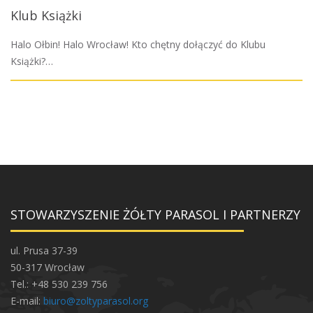
Klub Książki
Halo Ołbin! Halo Wrocław! Kto chętny dołączyć do Klubu
Książki?…
STOWARZYSZENIE ŻÓŁTY PARASOL I PARTNERZY
ul. Prusa 37-39
50-317 Wrocław
Tel.: +48 530 239 756
E-mail:
biuro@zoltyparasol.org