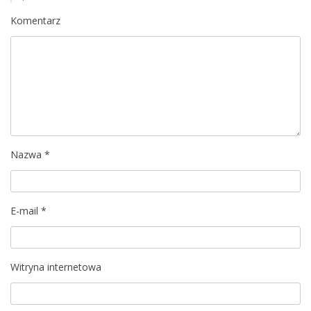
e
Komentarz
ń
1
8
-
1
9
c
z
Nazwa
*
e
r
w
E-mail
*
c
a
Witryna internetowa