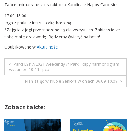
Tańce animacyjne z instruktorką Karoliną z Happy Caro Kids
e
ń
17:00-18:00
1
Joga z parku z instruktorką Karoliną.
7
*Zajęcia z jogi przeznaczone są dla wszystkich. Zabierzcie ze
-
sobą matę oraz wodę. Będziemy ćwiczyć na boso!
1
Opublikowane w
Aktualności
8
l
i
Parki ESK //2021 weekendy // Park Tołpy harmonogram
N
wydarzeń 10-11 lipca
p
c
a
Plan zajęć w Klubie Seniora w dniach 06.09-10.09
a
w
i
Zobacz także:
g