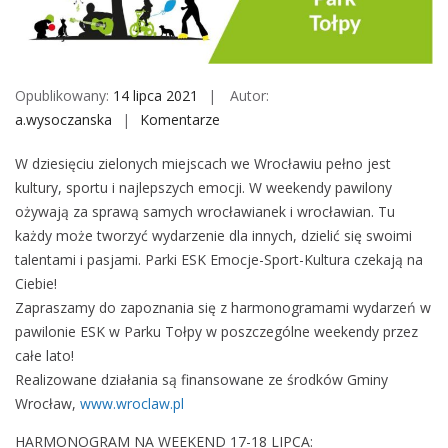
M
o
b
i
Opublikowany:
14 lipca 2021
Autor:
l
a.wysoczanska
Komentarze
o
e
n
W dziesięciu zielonych miejscach we Wrocławiu pełno jest
P
kultury, sportu i najlepszych emocji. W weekendy pawilony
a
ożywają za sprawą samych wrocławianek i wrocławian. Tu
r
każdy może tworzyć wydarzenie dla innych, dzielić się swoimi
k
talentami i pasjami. Parki ESK Emocje-Sport-Kultura czekają na
i
Ciebie!
E
Zapraszamy do zapoznania się z harmonogramami wydarzeń w
S
pawilonie ESK w Parku Tołpy w poszczególne weekendy przez
K
całe lato!
/
Realizowane działania są finansowane ze środków Gminy
/
Wrocław,
www.wroclaw.pl
2
0
HARMONOGRAM NA WEEKEND 17-18 LIPCA: