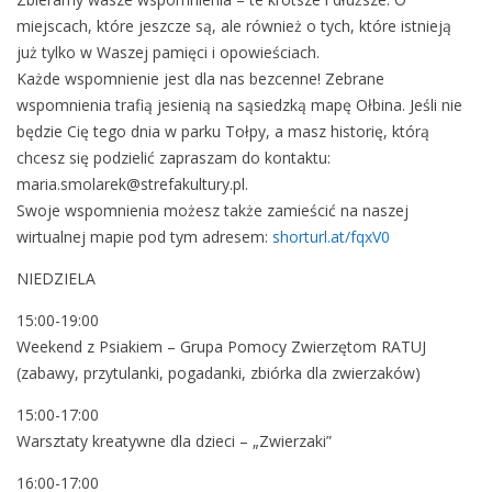
p
miejscach, które jeszcze są, ale również o tych, które istnieją
y
już tylko w Waszej pamięci i opowieściach.
h
Każde wspomnienie jest dla nas bezcenne! Zebrane
a
wspomnienia trafią jesienią na sąsiedzką mapę Ołbina. Jeśli nie
r
będzie Cię tego dnia w parku Tołpy, a masz historię, którą
m
chcesz się podzielić zapraszam do kontaktu:
o
maria.smolarek@strefakultury.pl.
n
Swoje wspomnienia możesz także zamieścić na naszej
o
wirtualnej mapie pod tym adresem:
shorturl.at/fqxV0
g
NIEDZIELA
r
a
15:00-19:00
m
Weekend z Psiakiem – Grupa Pomocy Zwierzętom RATUJ
w
(zabawy, przytulanki, pogadanki, zbiórka dla zwierzaków)
y
d
15:00-17:00
a
Warsztaty kreatywne dla dzieci – „Zwierzaki”
r
16:00-17:00
z