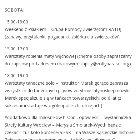
2
SOBOTA:
1
w
15:00-19:00
e
Weekend z Psiakiem – Grupa Pomocy Zwierzętom RATUJ
e
(zabawy, przytulanki, pogadanki, zbiórka dla zwierzaków)
k
e
15:00-17:00
n
Warsztaty robienia maty węchowej (chętne osoby zapraszamy
d
do zapisów pod adresem mailowym: zapisy@zoltyparasol.org)
y
18:00-19:00
/
Warsztaty taneczne solo – instruktor Marek gorąco zaprasza
/
wszystkich do tanecznych pląsów w rytmie latynoskiej muzyki.
P
Marek specjalizuje się w tańcach towarzyskich, od 6 lat (z
a
sukcesami startuje w ogólnopolskich turniejach)
r
k
*dodatkowo dla miłośników historii, opowieści – wysłanniczka
T
Strefy Kultury Wrocław – Marysia Smolarek-Wyeth będzie
o
czekać – tuż koło kontenera ESK – na Wasze sąsiedzkie historie!
ł
Zbieramy wasze wspomnienia – te krótsze i dłuższe. O