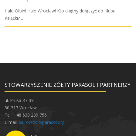
Halo Ołbin! Halo Wrocław! Kto chętny dołączyć do Klubu
Książki?…
STOWARZYSZENIE ŻÓŁTY PARASOL I PARTNERZY
ul. Prusa 37-39
50-317 Wrocław
Tel.: +48 530 239 756
E-mail:
biuro@zoltyparasol.org