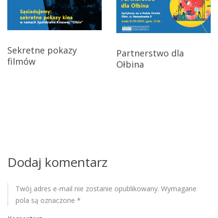
a
c
j
Sekretne pokazy
Partnerstwo dla
a
filmów
Ołbina
w
p
i
s
u
Dodaj komentarz
Twój adres e-mail nie zostanie opublikowany.
Wymagane
pola są oznaczone
*