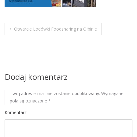
M
o
b
i
Otwarcie Lodówki Foodsharing na Ołbinie
l
N
e
a
w
i
Dodaj komentarz
g
Twój adres e-mail nie zostanie opublikowany.
Wymagane
a
pola są oznaczone
*
c
Komentarz
j