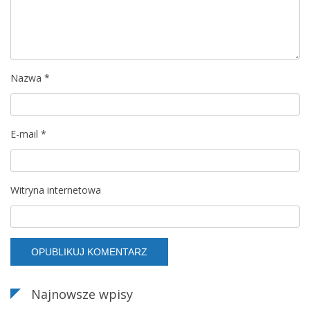
a
w
p
Nazwa
*
i
s
E-mail
*
u
Witryna internetowa
Najnowsze wpisy