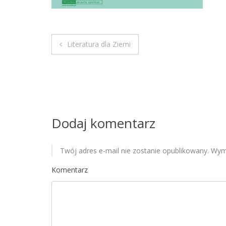
Literatura dla Ziemi
N
a
w
i
Dodaj komentarz
g
Twój adres e-mail nie zostanie opublikowany.
Wyma
a
Komentarz
c
j
a