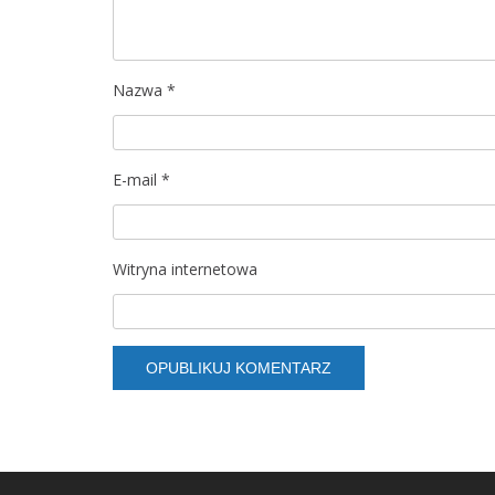
w
p
Nazwa
*
i
s
E-mail
*
u
Witryna internetowa