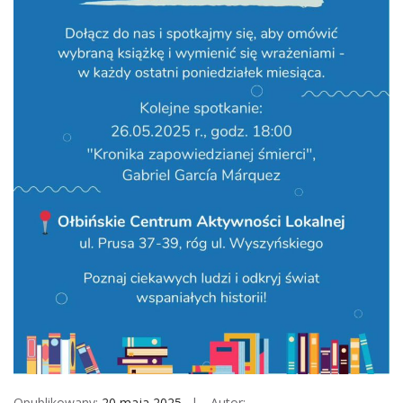
M
o
b
i
l
e
Opublikowany:
20 maja 2025
Autor: