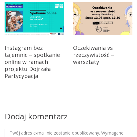
g
a
c
j
Instagram bez
Oczekiwania vs
tajemnic – spotkanie
rzeczywistość –
a
online w ramach
warsztaty
w
projektu Dojrzała
Partycypacja
p
i
s
Dodaj komentarz
u
Twój adres e-mail nie zostanie opublikowany.
Wymagane