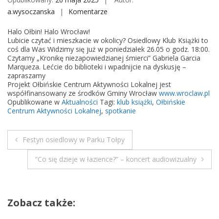
a.wysoczanska
Komentarze
o
n
Halo Ołbin! Halo Wrocław!
K
Lubicie czytać i mieszkacie w okolicy? Osiedlowy Klub Książki to
l
coś dla Was Widzimy się już w poniedziałek 26.05 o godz. 18:00.
Czytamy „Kronikę niezapowiedzianej śmierci” Gabriela Garcia
u
Marqueza. Lećcie do biblioteki i wpadnijcie na dyskusję –
b
zapraszamy
K
Projekt Ołbińskie Centrum Aktywności Lokalnej jest
współfinansowany ze środków Gminy Wrocław
www.wroclaw.pl
s
Opublikowane w
Aktualności
Tagi:
klub książki
,
Ołbińskie
i
Centrum Aktywności Lokalnej
,
spotkanie
ą
ż
Festyn osiedlowy w Parku Tołpy
k
N
i
“Co się dzieje w łazience?” – koncert audiowizualny
a
w
Zobacz także:
i