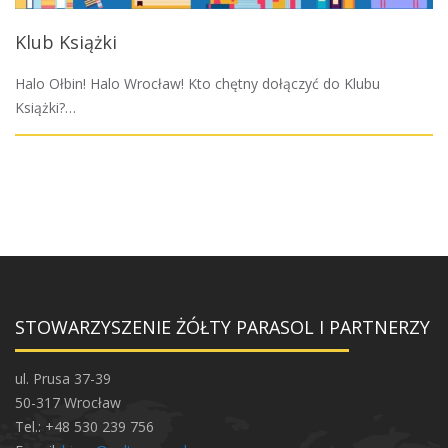
Klub Książki
Halo Ołbin! Halo Wrocław! Kto chętny dołączyć do Klubu
Książki?…
STOWARZYSZENIE ŻÓŁTY PARASOL I PARTNERZY
ul. Prusa 37-39
50-317 Wrocław
Tel.: +48 530 239 756