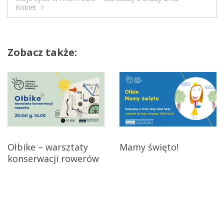
a
Kobiet
w
i
Zobacz także:
g
a
c
j
Ołbike – warsztaty
Mamy święto!
a
konserwacji rowerów
w
p
i