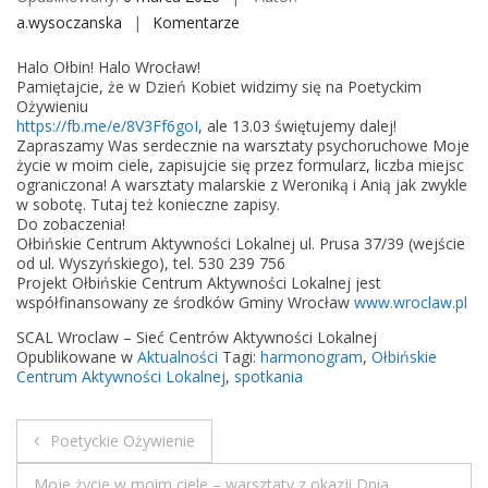
a.wysoczanska
Komentarze
o
n
Halo Ołbin! Halo Wrocław!
H
Pamiętajcie, że w Dzień Kobiet widzimy się na Poetyckim
a
Ożywieniu
https://fb.me/e/8V3Ff6goI
, ale 13.03 świętujemy dalej!
r
Zapraszamy Was serdecznie na warsztaty psychoruchowe Moje
m
życie w moim ciele, zapisujcie się przez formularz, liczba miejsc
o
ograniczona! A warsztaty malarskie z Weroniką i Anią jak zwykle
w sobotę. Tutaj też konieczne zapisy.
n
Do zobaczenia!
o
Ołbińskie Centrum Aktywności Lokalnej ul. Prusa 37/39 (wejście
g
od ul. Wyszyńskiego), tel. 530 239 756
Projekt Ołbińskie Centrum Aktywności Lokalnej jest
r
współfinansowany ze środków Gminy Wrocław
www.wroclaw.pl
a
m
SCAL Wroclaw – Sieć Centrów Aktywności Lokalnej
Opublikowane w
Aktualności
Tagi:
harmonogram
,
Ołbińskie
C
Centrum Aktywności Lokalnej
,
spotkania
A
L
Poetyckie Ożywienie
N
Moje życie w moim ciele – warsztaty z okazji Dnia