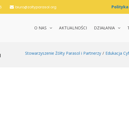
6
biuro@zoltyparasol.org
O NAS
AKTUALNOŚCI
DZIAŁANIA
nie Żółty Parasol i Partnerzy
u
Stowarzyszenie Żółty Parasol i Partnerzy
Edukacja Cy