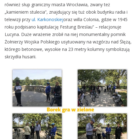
również słup graniczny miasta Wrocławia, zwany też
„kamieniem stulecia”, znajdujący się tuż obok budynku radia i
telewizji przy
ul. Karkonoskiej
oraz willa Colonia, gdzie w 1945
roku podpisano kapitulację Festung Breslau” – relacjonuje
Lucyna. Duże wrażenie zrobił na niej monumentalny pomnik
Żołnierzy Wojska Polskiego usytuowany na wzgórzu nad Ślęzą,
którego betonowe, wysokie na 23 metry kolumny symbolizują
skrzydła husarii.