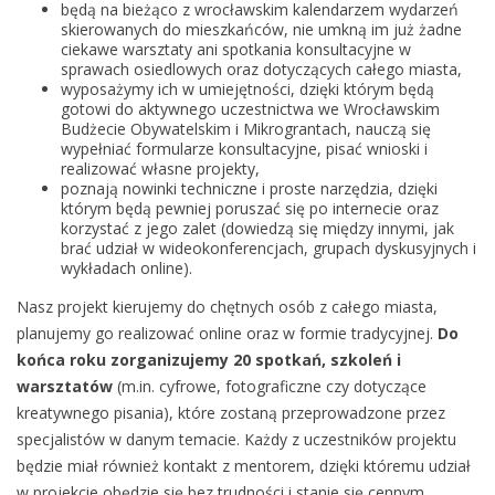
będą na bieżąco z wrocławskim kalendarzem wydarzeń
skierowanych do mieszkańców, nie umkną im już żadne
ciekawe warsztaty ani spotkania konsultacyjne w
sprawach osiedlowych oraz dotyczących całego miasta,
wyposażymy ich w umiejętności, dzięki którym będą
gotowi do aktywnego uczestnictwa we Wrocławskim
Budżecie Obywatelskim i Mikrograntach, nauczą się
wypełniać formularze konsultacyjne, pisać wnioski i
realizować własne projekty,
poznają nowinki techniczne i proste narzędzia, dzięki
którym będą pewniej poruszać się po internecie oraz
korzystać z jego zalet (dowiedzą się między innymi, jak
brać udział w wideokonferencjach, grupach dyskusyjnych i
wykładach online).
Nasz projekt kierujemy do chętnych osób z całego miasta,
planujemy go realizować online oraz w formie tradycyjnej.
Do
końca roku zorganizujemy 20 spotkań, szkoleń i
warsztatów
(m.in. cyfrowe, fotograficzne czy dotyczące
kreatywnego pisania), które zostaną przeprowadzone przez
specjalistów w danym temacie. Każdy z uczestników projektu
będzie miał również kontakt z mentorem, dzięki któremu udział
w projekcie obędzie się bez trudności i stanie się cennym