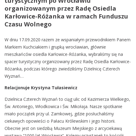
turystycznym po Wrocławiu
organizowanym przez Radę Osiedla
Karłowice-Różanka w ramach Funduszu
Czasu Wolnego
W dniu 17.09.2020 razem ze wspaniałym przewodnikiem Panem
Markiem Kuchciakiem i grupką wrocławian, głównie
mieszkańców osiedla Karłowice-Różanka, wybraliśmy się na
spacer turystyczny organizowany przez Radę Osiedla Karłowice-
Różanka, podczas którego zwiedziliśmy Dzielnicę Czterech
Wyznań…
Relacjonuje Krystyna Tułasiewicz
Dzielnica Czterech Wyznań to ciąg ulic od Kazimierza Wielkiego,
Św. Antoniego, Włodkowica i Św. Mikołaja. Nasze spotkanie
miało początek przy ul. Zamkowej, gdzie posłuchaliśmy
ciekawych opowieści o Pałacu Królewskim i jego historii.
Obecnie jest on siedzibą Muzeum Miejskiego z arcyciekawą
wystawą “1000 lat Wrocławia”. Kolejny przystanek to kościół