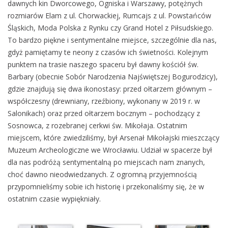
dawnych kin Dworcowego, Ogniska i Warszawy, potężnych
rozmiarów Elam z ul. Chorwackiej, Rumcajs z ul. Powstańców
Śląskich, Moda Polska z Rynku czy Grand Hotel z Piłsudskiego.
To bardzo piękne i sentymentalne miejsce, szczególnie dla nas,
gdyż pamiętamy te neony z czasów ich świetności. Kolejnym
punktem na trasie naszego spaceru był dawny kościół św.
Barbary (obecnie Sobór Narodzenia Najświętszej Bogurodzicy),
gdzie znajdują się dwa ikonostasy: przed ołtarzem głównym –
współczesny (drewniany, rzeźbiony, wykonany w 2019 r. w
Salonikach) oraz przed ołtarzem bocznym – pochodzący z
Sosnowca, z rozebranej cerkwi św. Mikołaja. Ostatnim
miejscem, które zwiedziliśmy, był Arsenał Mikołajski mieszczący
Muzeum Archeologiczne we Wrocławiu. Udział w spacerze był
dla nas podróżą sentymentalną po miejscach nam znanych,
choć dawno nieodwiedzanych. Z ogromną przyjemnością
przypomnieliśmy sobie ich historię i przekonaliśmy się, że w
ostatnim czasie wypiękniały.