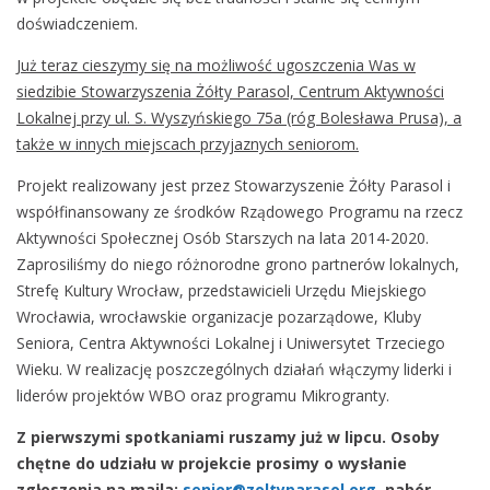
doświadczeniem.
Już teraz cieszymy się na możliwość ugoszczenia Was w
siedzibie Stowarzyszenia Żółty Parasol, Centrum Aktywności
Lokalnej przy ul. S. Wyszyńskiego 75a (róg Bolesława Prusa), a
także w innych miejscach przyjaznych seniorom.
Projekt realizowany jest przez Stowarzyszenie Żółty Parasol i
współfinansowany ze środków Rządowego Programu na rzecz
Aktywności Społecznej Osób Starszych na lata 2014-2020.
Zaprosiliśmy do niego różnorodne grono partnerów lokalnych,
Strefę Kultury Wrocław, przedstawicieli Urzędu Miejskiego
Wrocławia, wrocławskie organizacje pozarządowe, Kluby
Seniora, Centra Aktywności Lokalnej i Uniwersytet Trzeciego
Wieku. W realizację poszczególnych działań włączymy liderki i
liderów projektów WBO oraz programu Mikrogranty.
Z pierwszymi spotkaniami ruszamy już w lipcu. Osoby
chętne do udziału w projekcie prosimy o wysłanie
zgłoszenia na maila:
senior@zoltyparasol.org
, nabór