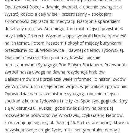
Opatrzności Bożej – dawniej dworski, a obecnie ewangelicki.
Wystrój kościoła cały w bieli, przestrzenny – spokojem i
skromnością zaprasza do medytacji. Następnie spacerkiem
doszliśmy do ul. św. Antoniego, tam miał miejsce przystanek
przy tablicy Czterech Wyznań – opis symboli i krótka opowieść
na ich temat. Potem Pasażem Pokoyhof między budynkami
przeszliśmy do ul. Włodkowica – dawnej dzielnicy żydowskiej.
Obecnie mieści się tam gmina żydowska i pięknie
odrestaurowana Synagoga Pod Białym Bocianem. Przewodnik
zwrócił naszą uwagę na dawną rezydencję hrabiów
Ballestremów oraz przekazał wiele informacji o historii Żydów
we Wrocławiu. Ich dzieje przed wojną, w jej trakcie i po wojnie.
Opowiedział nam także historię synagogi, obecnie miejsca
spotkań z kulturą żydowską i nie tylko. Spod synagogi udaliśmy
się w kierunku ul. Ruskiej, gdzie zwiedziliśmy najbardziej
rozświetlone podwórko we Wrocławiu, czyli Galerię Neonów,
która znajduje się przy ul. Ruskiej 46. Są tu stare neony, które tu
odzyskują swoje drugie życie, m.in.: sentymentalne neony z