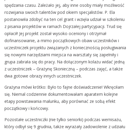
spędzania czasu. Zależało jej, aby inne osoby miały możliwość
rozwijania swoich talentów pod okiem specjalistów. P. Ela
postanowiła zdobyć na ten cel grant i wzięła udział w szkoleniu
z pisania projektów w ramach Dojrzałej partycypacji. Trud się
opłacił! Jej projekt został wysoko oceniony i otrzymał
dofinansowanie, a mimo początkowych obaw uczestników i
uczestniczek projektu związanych z koniecznością posługiwania
się nowymi narzędziami miejsca na warsztaty się zapełniły i
grupa zabrała się do pracy. Na dołączonym kolażu widać jedną
z uczestniczek – Grażynę Skonieczną – podczas zajęć, a także
dwa gotowe obrazy innych uczestniczek.
Grażyna mówi krótko: Było to fajne doświadczenie! Wkręciłam
się. Niemal codziennie dokumentowałam aparatem kolejne
etapy powstawania malunku, aby porównać ze sobą efekt
początkowy i końcowy.
Pozostałe uczestniczki (nie tylko seniorki) podczas wernisażu,
który odbył się 9 grudnia, także wyrażały zadowolenie z udziału