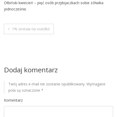
Ołbiński kwiecień – pięć osób przybijaczkach sobie żółwika
M
jednocześnie.
o
b
i
l
1% zostaw na osiedlu!
N
e
a
w
i
Dodaj komentarz
g
Twój adres e-mail nie zostanie opublikowany.
Wymagane
a
pola są oznaczone
*
c
Komentarz
j