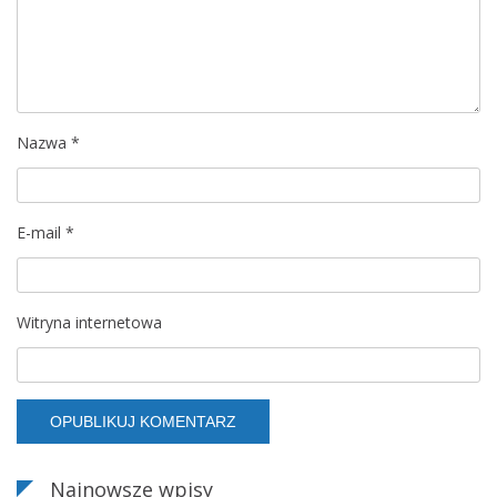
a
w
p
Nazwa
*
i
s
E-mail
*
u
Witryna internetowa
Najnowsze wpisy