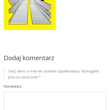
M
o
b
i
l
e
Dodaj komentarz
Twój adres e-mail nie zostanie opublikowany.
Wymagane
pola są oznaczone
*
Komentarz