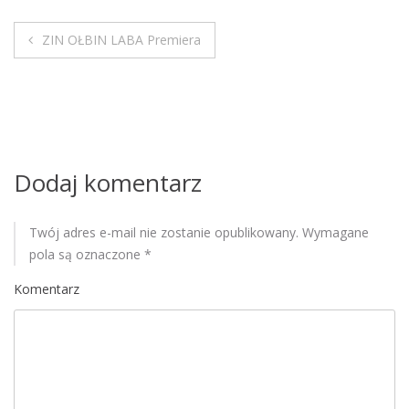
M
o
ZIN OŁBIN LABA Premiera
N
b
i
a
l
e
w
i
Dodaj komentarz
g
Twój adres e-mail nie zostanie opublikowany.
Wymagane
a
pola są oznaczone
*
c
Komentarz
j
a
w