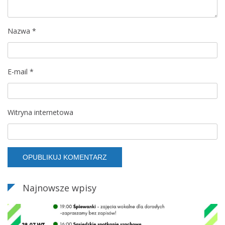
p
Nazwa
*
i
s
E-mail
*
u
Witryna internetowa
Najnowsze wpisy