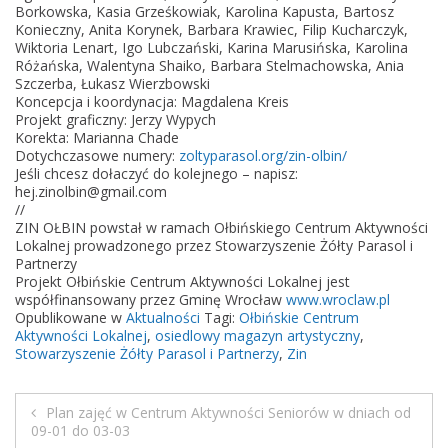
Z
Borkowska, Kasia Grześkowiak, Karolina Kapusta, Bartosz
Y
Konieczny, Anita Korynek, Barbara Krawiec, Filip Kucharczyk,
Wiktoria Lenart, Igo Lubczański, Karina Marusińska, Karolina
S
Różańska, Walentyna Shaiko, Barbara Stelmachowska, Ania
Ł
Szczerba, Łukasz Wierzbowski
U
Koncepcja i koordynacja: Magdalena Kreis
Projekt graficzny: Jerzy Wypych
G
Korekta: Marianna Chade
I
Dotychczasowe numery:
zoltyparasol.org/zin-olbin/
–
Jeśli chcesz dołaczyć do kolejnego – napisz:
hej.zinolbin@gmail.com
p
//
r
ZIN OŁBIN powstał w ramach Ołbińskiego Centrum Aktywności
e
Lokalnej prowadzonego przez Stowarzyszenie Żółty Parasol i
Partnerzy
m
Projekt Ołbińskie Centrum Aktywności Lokalnej jest
i
współfinansowany przez Gminę Wrocław
www.wroclaw.pl
e
Opublikowane w
Aktualności
Tagi:
Ołbińskie Centrum
Aktywności Lokalnej
,
osiedlowy magazyn artystyczny
,
r
Stowarzyszenie Żółty Parasol i Partnerzy
,
Zin
a
Plan zajęć w Centrum Aktywności Seniorów w dniach od
N
09-01 do 03-03