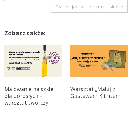
a
Czasem jak kot, czasem jak słoń
w
i
Zobacz także:
g
a
c
j
Malowanie na szkle
Warsztat „Maluj z
a
dla dorosłych –
Gustawem Klimtem”
warsztat twórczy
w
p
i