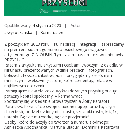
M
o
b
i
Opublikowany:
4 stycznia 2023
Autor:
l
a.wysoczanska
Komentarze
o
e
n
Z początkiem 2023 roku – ku inspiracji i integracji! – zapraszamy
Z
na premierę siódmego numeru osiedlowego magazynu
I
artystycznego ZIN OŁBIN. Tym razem hasłem przewodnim były
PRZYSŁUGI.
N
Razem z artystkami, artystami i osobami twóczymi z osiedla, w
O
kilkunastu prezentowanych w zinie pracach – fotografiach,
Ł
kolażach, tekstach, ilustracjach – przyglądamy się różnym
mniejszym i większym gestom, które cementują relacje w
B
najbliższym otoczeniu.
I
Pamiętajcie: niewielki koszt wyświadczanych przysług buduje
N
potężny kapitał społeczny. A karma wraca!
Spotkamy się w siedzibie Stowarzyszenia Żółty Parasol i
#
Partnerzy. Przynieście swoje ulubione napoje oraz to, czym
7
chcecie się podzielić z innymi – ciasto, szczepki roślin, książki,
P
ubrania. Będzie muzyczka, będzie przyjemnie!
Osoby, które dołączyły do tworzenia numeru siódmego:
R
Agnieszka Apoznańska, Martyna Biaduń, Dominika Katarzyna