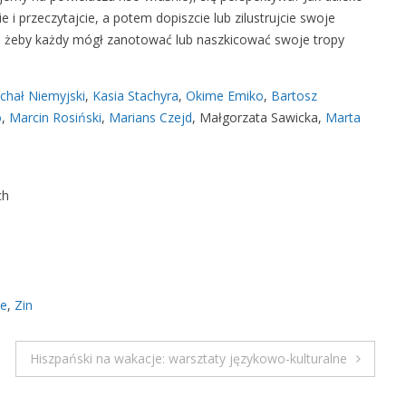
i przeczytajcie, a potem dopiszcie lub zilustrujcie swoje
I
on, żeby każdy mógł zanotować lub naszkicować swoje tropy
N
#
3
chał Niemyjski
,
Kasia Stachyra
,
Okime Emiko
,
Bartosz
F
o
,
Marcin Rosiński
,
Marians Czejd
, Małgorzata Sawicka,
Marta
U
T
U
–
ch
p
r
e
m
i
ie
,
Zin
e
r
Hiszpański na wakacje: warsztaty językowo-kulturalne
a