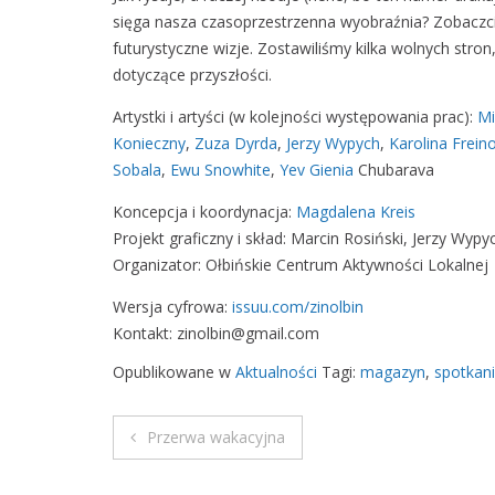
sięga nasza czasoprzestrzenna wyobraźnia? Zobaczcie 
futurystyczne wizje. Zostawiliśmy kilka wolnych str
dotyczące przyszłości.
Artystki i artyści (w kolejności występowania prac):
Mi
Konieczny
,
Zuza Dyrda
,
Jerzy Wypych
,
Karolina Frein
Sobala
,
Ewu Snowhite
,
Yev Gienia
Chubarava
Koncepcja i koordynacja:
Magdalena Kreis
Projekt graficzny i skład: Marcin Rosiński, Jerzy Wypy
Organizator: Ołbińskie Centrum Aktywności Lokalnej
Wersja cyfrowa:
issuu.com/zinolbin
Kontakt: zinolbin@gmail.com
Opublikowane w
Aktualności
Tagi:
magazyn
,
spotkan
Przerwa wakacyjna
N