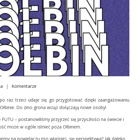
ka
Komentarze
o
n
po raz trzeci udaje się go przygotować dzięki zaangażowaniu
Z
a Ołbinie. Do zino-grona wciąż dołączają nowe osoby!
I
N
 FUTU – postanowiliśmy przyjrzeć się przyszłości na świecie i
O
łość może w ogóle istnieć poza Ołbinem.
Ł
ujemy na powielaczu riso właśnie), się perspektywa? Jak daleko
B