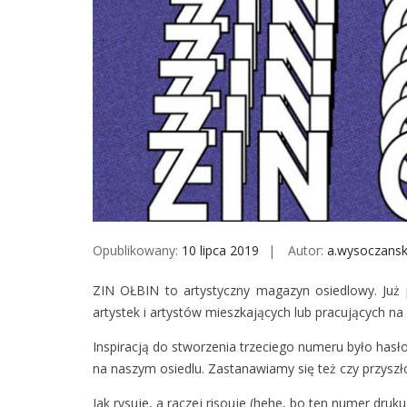
Opublikowany:
10 lipca 2019
Autor:
a.wysoczans
ZIN OŁBIN to artystyczny magazyn osiedlowy. Już 
artystek i artystów mieszkających lub pracujących n
Inspiracją do stworzenia trzeciego numeru było hasło
na naszym osiedlu. Zastanawiamy się też czy przysz
Jak rysuje, a raczej risouje (hehe, bo ten numer druk