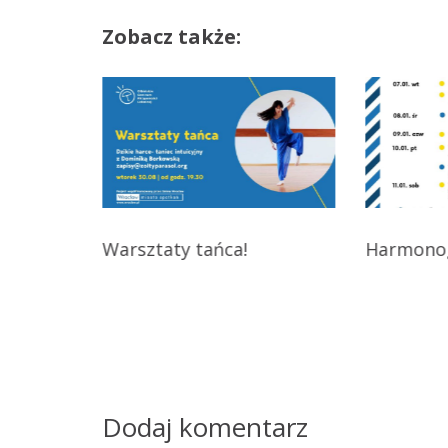
a
Zobacz także:
w
i
g
a
c
L
Warsztaty tańca!
Harmono
j
a
w
p
i
Dodaj komentarz