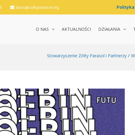
6
biuro@zoltyparasol.org
O NAS
AKTUALNOŚCI
DZIAŁANIA
nie Żółty Parasol i Partnerzy
Stowarzyszenie Żółty Parasol i Partnerzy
W