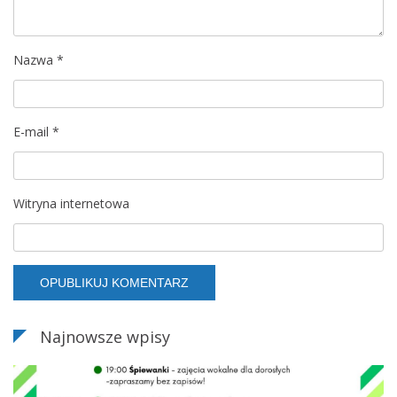
p
Nazwa
*
i
s
E-mail
*
u
Witryna internetowa
Najnowsze wpisy