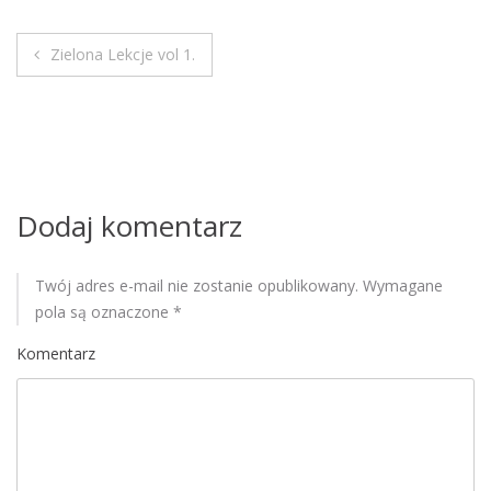
M
o
Zielona Lekcje vol 1.
b
N
i
a
l
e
w
i
Dodaj komentarz
g
Twój adres e-mail nie zostanie opublikowany.
Wymagane
a
pola są oznaczone
*
c
Komentarz
j
a
w