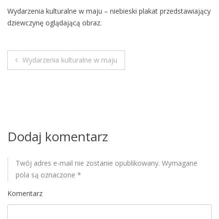
M
Wydarzenia kulturalne w maju – niebieski plakat przedstawiający
o
dziewczynę oglądającą obraz.
b
i
l
Wydarzenia kulturalne w maju
e
N
a
w
i
Dodaj komentarz
g
Twój adres e-mail nie zostanie opublikowany.
Wymagane
a
pola są oznaczone
*
c
Komentarz
j