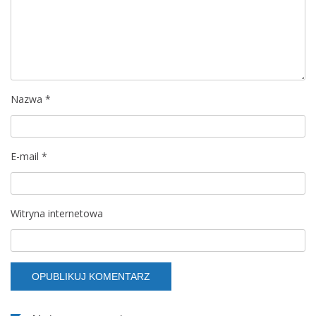
a
w
p
Nazwa
*
i
s
E-mail
*
u
Witryna internetowa