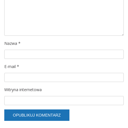
j
a
w
p
Nazwa
*
i
s
E-mail
*
u
Witryna internetowa