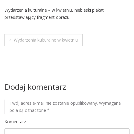
M
Wydarzenia kulturalne – w kwietniu, niebieski plakat
o
przedstawiający fragment obrazu.
b
i
l
e
Wydarzenia kulturalne w kwietniu
N
a
w
i
Dodaj komentarz
g
Twój adres e-mail nie zostanie opublikowany.
Wymagane
a
pola są oznaczone
*
c
Komentarz