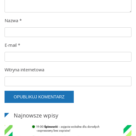
p
Nazwa
*
i
s
E-mail
*
u
Witryna internetowa
Najnowsze wpisy