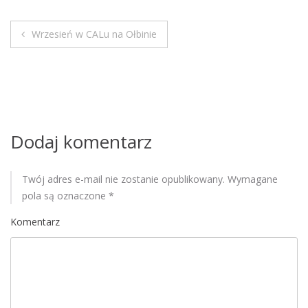
M
o
Wrzesień w CALu na Ołbinie
b
N
i
a
l
e
w
i
Dodaj komentarz
g
Twój adres e-mail nie zostanie opublikowany.
Wymagane
a
pola są oznaczone
*
c
Komentarz
j
a
w