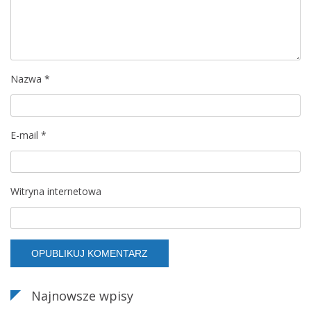
a
w
p
Nazwa
*
i
s
E-mail
*
u
Witryna internetowa
Najnowsze wpisy