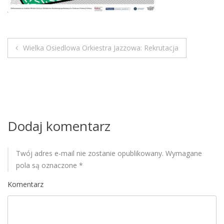
M
o
b
i
Wielka Osiedlowa Orkiestra Jazzowa: Rekrutacja
l
N
e
a
w
i
Dodaj komentarz
g
Twój adres e-mail nie zostanie opublikowany.
Wymagane
a
pola są oznaczone
*
c
Komentarz
j