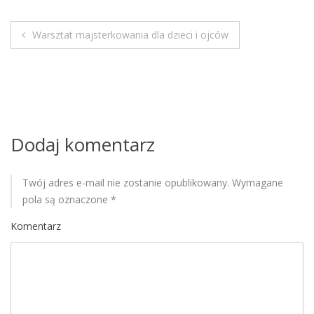
M
o
Warsztat majsterkowania dla dzieci i ojców
b
N
i
a
l
e
w
i
Dodaj komentarz
g
Twój adres e-mail nie zostanie opublikowany.
Wymagane
a
pola są oznaczone
*
c
Komentarz
j
a
w