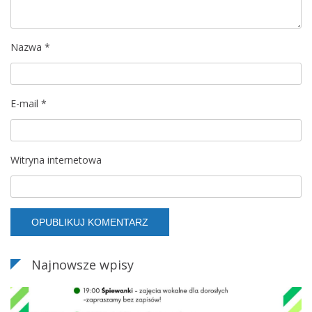
p
Nazwa
*
i
s
E-mail
*
u
Witryna internetowa
Najnowsze wpisy