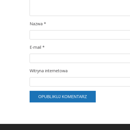
w
p
Nazwa
*
i
s
E-mail
*
u
Witryna internetowa