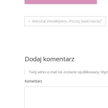
Warsztat interaktywny „Poczuj świat inaczej”
N
a
w
i
Dodaj komentarz
g
Twój adres e-mail nie zostanie opublikowany.
Wyma
a
Komentarz
c
j
a