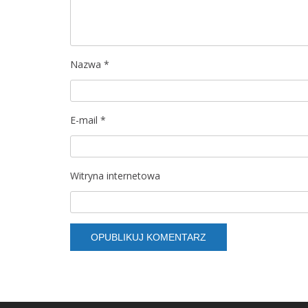
a
w
p
Nazwa
*
i
s
E-mail
*
u
Witryna internetowa