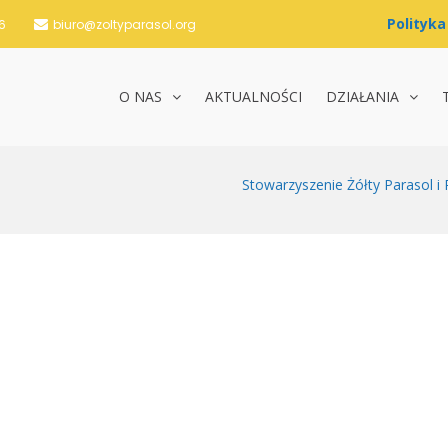
6
biuro@zoltyparasol.org
O NAS
AKTUALNOŚCI
DZIAŁANIA
nie Żółty Parasol i Partnerzy
Stowarzyszenie Żółty Parasol i 