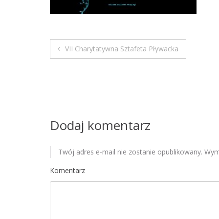
VII Charytatywna Sztafeta Pływacka
N
a
w
i
Dodaj komentarz
g
Twój adres e-mail nie zostanie opublikowany.
Wyma
a
Komentarz
c
j