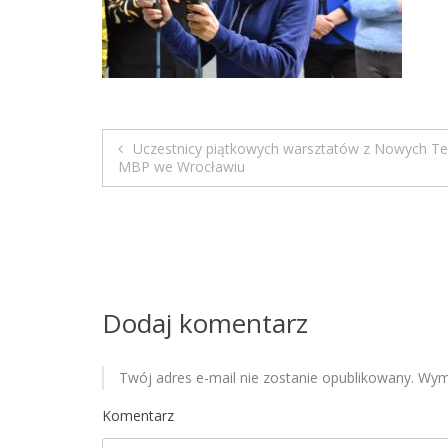
Uczestnicy piątkowych warsztatów z Nowych Techn
N
MBP we Wrocławiu
a
w
i
Dodaj komentarz
g
a
Twój adres e-mail nie zostanie opublikowany.
Wyma
c
Komentarz