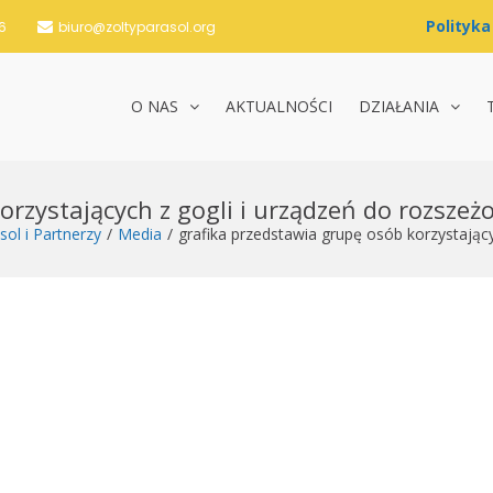
6
biuro@zoltyparasol.org
O NAS
AKTUALNOŚCI
DZIAŁANIA
nie Żółty Parasol i Partnerzy
rzystających z gogli i urządzeń do rozszeżo
ol i Partnerzy
Media
grafika przedstawia grupę osób korzystający