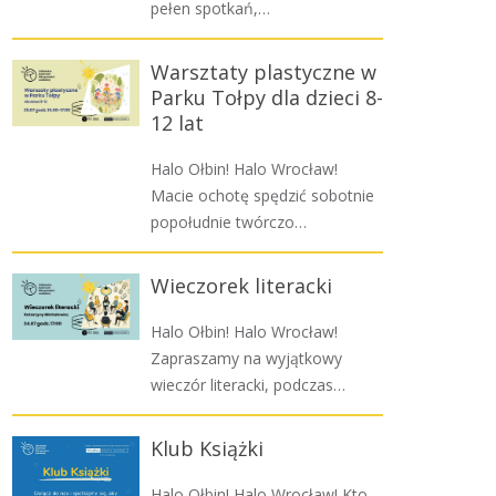
pełen spotkań,…
Warsztaty plastyczne w
Parku Tołpy dla dzieci 8-
12 lat
Halo Ołbin! Halo Wrocław!
Macie ochotę spędzić sobotnie
popołudnie twórczo…
Wieczorek literacki
Halo Ołbin! Halo Wrocław!
Zapraszamy na wyjątkowy
wieczór literacki, podczas…
Klub Książki
Halo Ołbin! Halo Wrocław! Kto