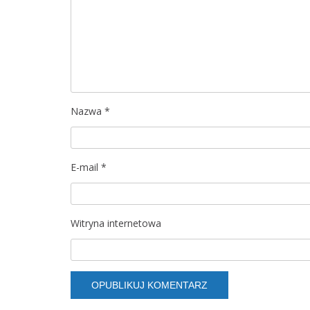
j
a
w
p
Nazwa
*
i
s
E-mail
*
u
Witryna internetowa