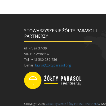
STOWARZYSZENIE ŻÓŁTY PARASOL I
PARTNERZY
ul. Prusa 37-39
50-317 Wrocław
Tel.: +48 530 239 756
E-mail:
biuro@zoltyparasol.org
Copyright 2026
Stowarzyszenie Żółty Parasol i Partnerzy
. Ws