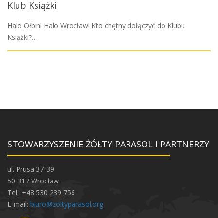
Klub Książki
Halo Ołbin! Halo Wrocław! Kto chętny dołączyć do Klubu
Książki?…
STOWARZYSZENIE ŻÓŁTY PARASOL I PARTNERZY
ul. Prusa 37-39
50-317 Wrocław
Tel.: +48 530 239 756
E-mail:
biuro@zoltyparasol.org