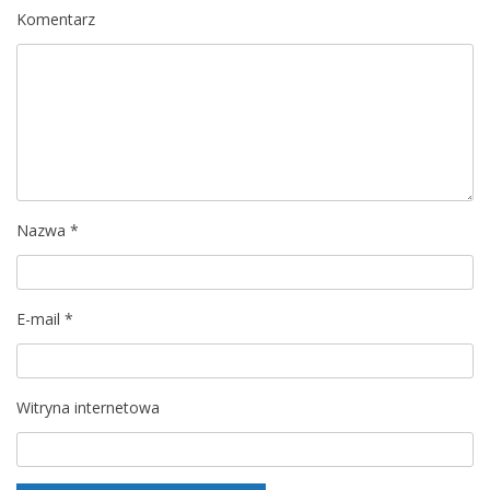
c
Komentarz
j
a
w
p
Nazwa
*
i
s
E-mail
*
u
Witryna internetowa