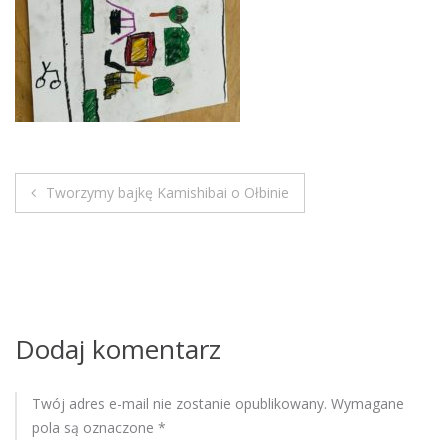
M
o
b
i
l
e
Tworzymy bajkę Kamishibai o Ołbinie
N
a
w
i
Dodaj komentarz
g
Twój adres e-mail nie zostanie opublikowany.
Wymagane
a
pola są oznaczone
*