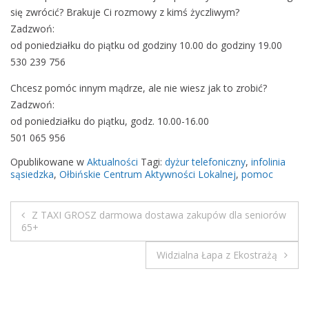
y
się zwrócić? Brakuje Ci rozmowy z kimś życzliwym?
ż
Zadzwoń:
u
od poniedziałku do piątku od godziny 10.00 do godziny 19.00
r
530 239 756
w
Chcesz pomóc innym mądrze, ale nie wiesz jak to zrobić?
s
Zadzwoń:
p
od poniedziałku do piątku, godz. 10.00-16.00
a
501 065 956
r
c
Opublikowane w
Aktualności
Tagi:
dyżur telefoniczny
,
infolinia
i
sąsiedzka
,
Ołbińskie Centrum Aktywności Lokalnej
,
pomoc
a
Z TAXI GROSZ darmowa dostawa zakupów dla seniorów
N
65+
a
Widzialna Łapa z Ekostrażą
w