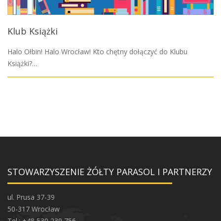
Klub Książki
Halo Ołbin! Halo Wrocław! Kto chętny dołączyć do Klubu
Książki?…
STOWARZYSZENIE ŻÓŁTY PARASOL I PARTNERZY
ul. Prusa 37-39
50-317 Wrocław
Tel.: +48 530 239 756