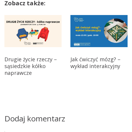
i
Zobacz także:
g
a
c
j
Drugie życie rzeczy –
Jak ćwiczyć mózg? –
a
sąsiedzkie kółko
wykład interakcyjny
naprawcze
w
p
i
s
Dodaj komentarz
u