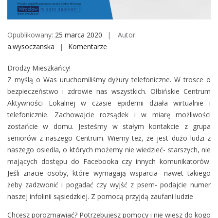
M
o
b
Opublikowany:
25 marca 2020
Autor:
i
a.wysoczanska
Komentarze
o
l
n
e
Drodzy Mieszkańcy!
T
Z myślą o Was uruchomiliśmy dyżury telefoniczne. W trosce o
e
bezpieczeństwo i zdrowie nas wszystkich. Ołbińskie Centrum
l
Aktywności Lokalnej w czasie epidemii działa wirtualnie i
e
telefonicznie. Zachowajcie rozsądek i w miarę możliwości
f
zostańcie w domu. Jesteśmy w stałym kontakcie z grupa
o
seniorów z naszego Centrum. Wiemy też, że jest dużo ludzi z
n
naszego osiedla, o których możemy nie wiedzieć- starszych, nie
i
mających dostępu do Facebooka czy innych komun
ikatorów.
c
Jeśli znacie osoby, które wymagają wsparcia- nawet takiego
z
żeby zadzwonić i pogadać czy wyjść z psem- podajcie numer
n
naszej infolinii sąsiedzkiej. Z pomocą przyjdą zaufani ludzie
y
d
Chcesz porozmawiać? Potrzebujesz pomocy i nie wiesz do kogo