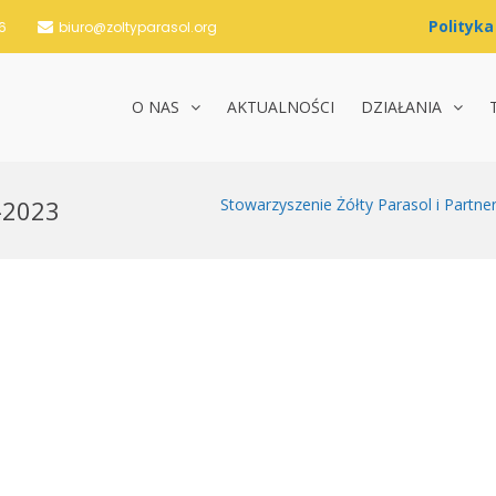
6
biuro@zoltyparasol.org
O NAS
AKTUALNOŚCI
DZIAŁANIA
nie Żółty Parasol i Partnerzy
-2023
Stowarzyszenie Żółty Parasol i Partne