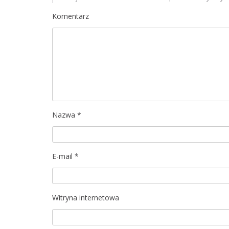
a
Komentarz
c
j
a
w
p
Nazwa
*
i
s
E-mail
*
u
Witryna internetowa