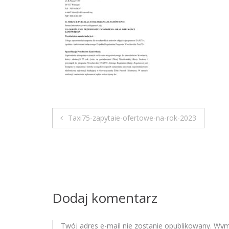
Taxi75-zapytaie-ofertowe-na-rok-2023
N
a
w
i
Dodaj komentarz
g
Twój adres e-mail nie zostanie opublikowany.
Wyma