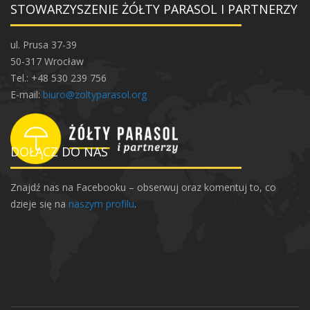
STOWARZYSZENIE ŻÓŁTY PARASOL I PARTNERZY
ń
ł
ą
ul. Prusa 37-39
c
50-317 Wrocław
z
Tel.: +48 530 239 756
ą
E-mail:
biuro@zoltyparasol.org
c
y
c
DOŁĄCZ DO NAS
h
p
Znajdź nas na Facebooku – obserwuj oraz komentuj to, co
o
dzieje się na
naszym profilu
.
k
o
l
e
n
i
a