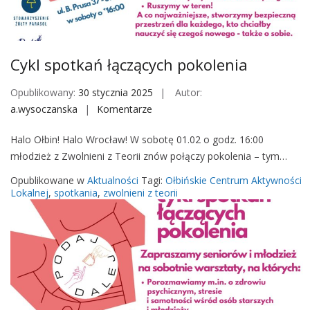
M
o
b
i
Cykl spotkań łączących pokolenia
l
e
Opublikowany:
30 stycznia 2025
Autor:
a.wysoczanska
Komentarze
o
n
Halo Ołbin! Halo Wrocław! W sobotę 01.02 o godz. 16:00
C
młodzież z Zwolnieni z Teorii znów połączy pokolenia – tym…
y
k
Opublikowane w
Aktualności
Tagi:
Ołbińskie Centrum Aktywności
l
Lokalnej
,
spotkania
,
zwolnieni z teorii
s
p
o
t
k
a
ń