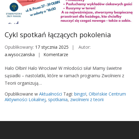
ł
ą
c
z
Cykl spotkań łączących pokolenia
ą
c
Opublikowany:
17 stycznia 2025
Autor:
y
a.wysoczanska
Komentarze
o
c
n
h
Halo Ołbin! Halo Wrocław! W młodości siła! Mamy świetne
C
p
sąsiadki – nastolatki, które w ramach programu Zwolnieni z
y
o
Teorii organizują…
k
k
l
Opublikowane w
Aktualności
Tagi:
bingo!
,
Ołbińskie Centrum
o
s
Aktywności Lokalnej
,
spotkania
,
zwolnieni z teorii
l
p
e
o
n
t
i
k
a
a