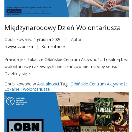
M
o
b
i
Międzynarodowy Dzień Wolontariusza
l
e
Opublikowany:
4 grudnia 2020
Autor:
a.wysoczanska
Komentarze
o
n
Prawda jest taka, że Ołbińskie Centrum Aktywności Lokalnej bez
M
wolontariuszy i aktywnych mieszkańców nie miałoby sensu !
i
Dzielimy się z…
ę
d
Opublikowane w
Aktualności
Tagi:
Ołbińskie Centrum Aktywności
z
Lokalnej
,
wolontariusze
y
n
a
r
o
d