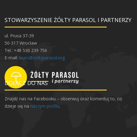
s
k
z
a
a
STOWARZYSZENIE ŻÓŁTY PARASOL I PARTNERZY
S
ą
s
ul. Prusa 37-39
i
50-317 Wrocław
e
Tel.: +48 530 239 756
d
E-mail:
biuro@zoltyparasol.org
z
k
a
DOŁĄCZ DO NAS
d
o
Znajdź nas na Facebooku – obserwuj oraz komentuj to, co
s
dzieje się na
naszym profilu
.
t
a
w
a