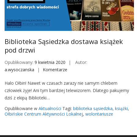
o
w
y
D
z
Biblioteka Sąsiedzka dostawa książek
i
pod drzwi
e
ń
Opublikowany:
9 kwietnia 2020
Autor:
W
a.wysoczanska
Komentarze
o
o
n
l
Halo Ołbin! Nawet w czasach zarazy nie samym chlebem
B
o
człowiek żyje! Ani tym bardziej telewizorem. Dlatego pakujemy
i
n
dziś z ekipą Biblioteki…
b
t
l
Opublikowane w
Aktualności
Tagi:
biblioteka sąsiedzka
,
książki
,
a
i
Ołbińskie Centrum Aktywności Lokalnej
,
wolontariusze
r
o
i
t
u
e