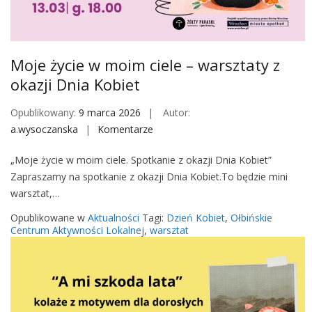
M
o
b
i
Moje życie w moim ciele – warsztaty z
l
okazji Dnia Kobiet
e
Opublikowany:
9 marca 2026
Autor:
a.wysoczanska
Komentarze
o
n
„Moje życie w moim ciele. Spotkanie z okazji Dnia Kobiet”
M
Zapraszamy na spotkanie z okazji Dnia Kobiet.To będzie mini
o
warsztat,…
j
e
Opublikowane w
Aktualności
Tagi:
Dzień Kobiet
,
Ołbińskie
ż
Centrum Aktywności Lokalnej
,
warsztat
y
c
i
e