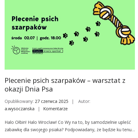
o
w
t
e
y
m
p
d
i
l
a
a
–
d
w
o
a
r
r
o
s
Plecenie psich szarpaków – warsztat z
s
z
ł
okazji Dnia Psa
t
y
a
Opublikowany:
27 czerwca 2025
Autor:
c
t
a.wysoczanska
Komentarze
o
h
d
n
l
Halo Ołbin! Halo Wrocław! Co Wy na to, by samodzielnie upleść
P
a
zabawkę dla swojego psiaka? Podpowiadany, że będzie ku tenu…
l
d