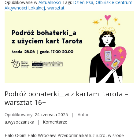
e
Opublikowane w
Aktualności
Tagi:
Dzień Psa
,
Ołbińskie Centrum
o
c
Aktywności Lokalnej
,
warsztat
r
e
o
n
s
i
ł
e
y
p
c
s
h
i
c
h
s
z
Podróż bohaterki__a z kartami tarota –
a
warsztat 16+
r
p
Opublikowany:
24 czerwca 2025
Autor:
a
a.wysoczanska
Komentarze
o
k
n
ó
Halo Ołbin! Halo Wrocław! Przypominajka! Już jutro, w środę
P