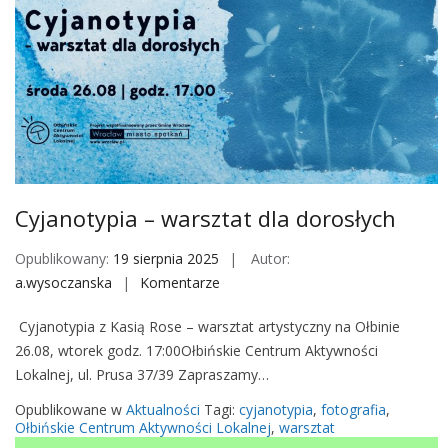
o
y
d
z
a
o
l
k
a
a
t
z
a
j
”
i
k
D
Cyjanotypia – warsztat dla dorosłych
o
n
l
i
Opublikowany:
19 sierpnia 2025
Autor:
a
a
a.wysoczanska
Komentarze
o
ż
K
n
e
o
Cyjanotypia z Kasią Rose – warsztat artystyczny na Ołbinie
C
z
b
26.08, wtorek godz. 17:00Ołbińskie Centrum Aktywności
y
m
i
Lokalnej, ul. Prusa 37/39 Zapraszamy…
j
o
e
a
Opublikowane w
Aktualności
Tagi:
cyjanotypia
,
fotografia
,
t
t
n
Ołbińskie Centrum Aktywności Lokalnej
,
warsztat
y