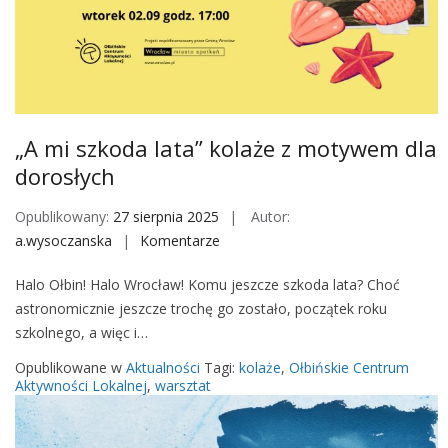
w
m
o
i
m
c
„A mi szkoda lata” kolaże z motywem dla
i
e
dorosłych
l
Opublikowany:
27 sierpnia 2025
Autor:
e
a.wysoczanska
Komentarze
o
–
n
w
Halo Ołbin! Halo Wrocław! Komu jeszcze szkoda lata? Choć
„
a
astronomicznie jeszcze trochę go zostało, początek roku
A
r
szkolnego, a więc i…
m
s
i
z
Opublikowane w
Aktualności
Tagi:
kolaże
,
Ołbińskie Centrum
s
t
Aktywności Lokalnej
,
warsztat
z
a
k
t