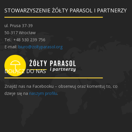
ń
STOWARZYSZENIE ŻÓŁTY PARASOL I PARTNERZY
n
a
O
ul. Prusa 37-39
ł
50-317 Wrocław
b
Tel.: +48 530 239 756
i
E-mail:
biuro@zoltyparasol.org
n
i
e
DOŁĄCZ DO NAS
.
Z
Znajdź nas na Facebooku – obserwuj oraz komentuj to, co
o
dzieje się na
naszym profilu
.
b
a
c
z
c
i