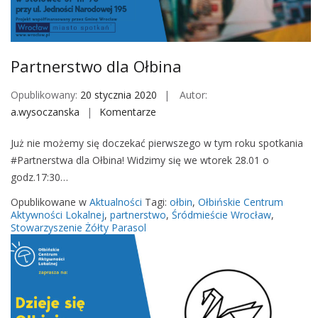
M
o
b
i
Partnerstwo dla Ołbina
l
e
Opublikowany:
20 stycznia 2020
Autor:
a.wysoczanska
Komentarze
o
n
Już nie możemy się doczekać pierwszego w tym roku spotkania
P
#Partnerstwa dla Ołbina! Widzimy się we wtorek 28.01 o
a
godz.17:30…
r
t
Opublikowane w
Aktualności
Tagi:
ołbin
,
Ołbińskie Centrum
n
Aktywności Lokalnej
,
partnerstwo
,
Śródmieście Wrocław
,
Stowarzyszenie Żółty Parasol
e
r
s
t
w
o