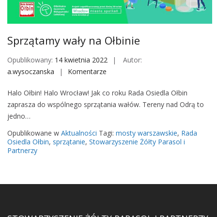
M
o
b
Sprzątamy wały na Ołbinie
i
l
Opublikowany:
14 kwietnia 2022
Autor:
e
a.wysoczanska
Komentarze
o
n
Halo Ołbin! Halo Wrocław! Jak co roku Rada Osiedla Ołbin
S
zaprasza do wspólnego sprzątania wałów. Tereny nad Odrą to
p
jedno…
r
z
Opublikowane w
Aktualności
Tagi:
mosty warszawskie
,
Rada
ą
Osiedla Ołbin
,
sprzątanie
,
Stowarzyszenie Żółty Parasol i
Partnerzy
t
a
m
y
w
a