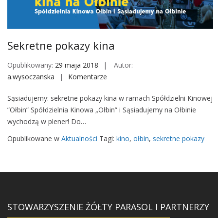
M
o
b
i
Sekretne pokazy kina
l
e
Opublikowany:
29 maja 2018
Autor:
a.wysoczanska
Komentarze
o
n
Sąsiadujemy: sekretne pokazy kina w ramach Spółdzielni Kinowej
S
”Ołbin” Spółdzielnia Kinowa „Ołbin” i Sąsiadujemy na Ołbinie
e
wychodzą w plener! Do…
k
r
Opublikowane w
Aktualności
Tagi:
kino
,
ołbin
,
sekretne pokazy
e
t
n
e
p
o
STOWARZYSZENIE ŻÓŁTY PARASOL I PARTNERZY
k