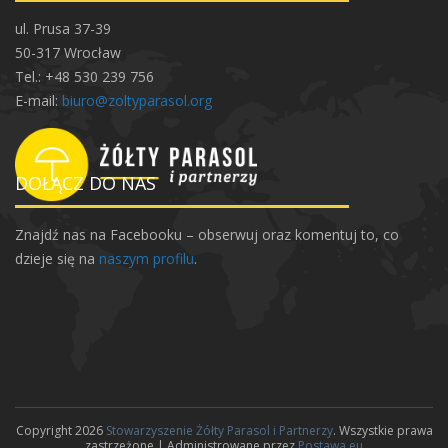
a
ul. Prusa 37-39
z
50-317 Wrocław
y
Tel.: +48 530 239 756
k
E-mail:
biuro@zoltyparasol.org
i
n
a
DOŁĄCZ DO NAS
Znajdź nas na Facebooku – obserwuj oraz komentuj to, co
dzieje się na
naszym profilu
.
Copyright 2026
Stowarzyszenie Żółty Parasol i Partnerzy
. Wszystkie prawa
zastrzeżone | Administrowane przez
Postawa.eu