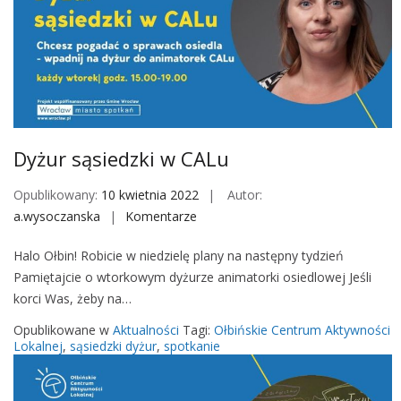
e
d
z
k
i
w
C
Dyżur sąsiedzki w CALu
A
L
Opublikowany:
10 kwietnia 2022
Autor:
u
a.wysoczanska
Komentarze
o
n
Halo Ołbin! Robicie w niedzielę plany na następny tydzień
D
Pamiętajcie o wtorkowym dyżurze animatorki osiedlowej Jeśli
y
korci Was, żeby na…
ż
u
Opublikowane w
Aktualności
Tagi:
Ołbińskie Centrum Aktywności
r
Lokalnej
,
sąsiedzki dyżur
,
spotkanie
s
ą