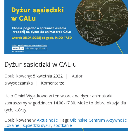
s
i
e
d
z
k
i
w
C
Dyżur sąsiedzki w CAL-u
A
L
Opublikowany:
5 kwietnia 2022
Autor:
u
a.wysoczanska
Komentarze
o
n
Halo Ołbin! Wyjątkowo w ten wtorek na dyżur animatorki
D
zapraszamy w godzinach 14.00-17.30. Może to dobra okazja dla
y
tych, którzy…
ż
u
Opublikowane w
Aktualności
Tagi:
Ołbińskie Centrum Aktywności
r
Lokalnej
,
sąsiedzki dyżur
,
spotkanie