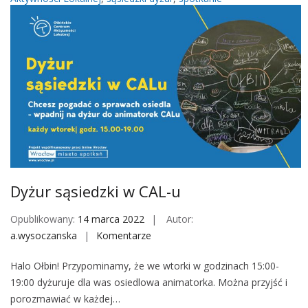
r
s
ą
s
i
e
d
z
k
i
w
Dyżur sąsiedzki w CAL-u
C
A
Opublikowany:
14 marca 2022
Autor:
L
a.wysoczanska
Komentarze
o
-
n
u
Halo Ołbin! Przypominamy, że we wtorki w godzinach 15:00-
D
19:00 dyżuruje dla was osiedlowa animatorka. Można przyjść i
y
porozmawiać w każdej…
ż