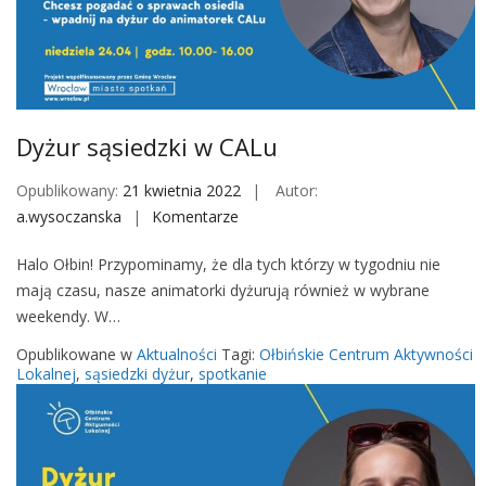
z
k
i
w
C
Dyżur sąsiedzki w CALu
A
L
Opublikowany:
21 kwietnia 2022
Autor:
u
a.wysoczanska
Komentarze
o
n
Halo Ołbin! Przypominamy, że dla tych którzy w tygodniu nie
D
mają czasu, nasze animatorki dyżurują również w wybrane
y
weekendy. W…
ż
u
Opublikowane w
Aktualności
Tagi:
Ołbińskie Centrum Aktywności
r
Lokalnej
,
sąsiedzki dyżur
,
spotkanie
s
ą
s
i