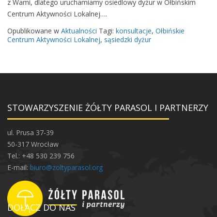
z Wami, dlatego uruchamiamy osiedlowy dyżur w Ołbińskim
y
Centrum Aktywności Lokalnej….
ż
u
Opublikowane w
Aktualności
Tagi:
konsultacje
,
Ołbińskie
r
Centrum Aktywności Lokalnej
,
sąsiedzki dyżur
s
ą
s
i
e
STOWARZYSZENIE ŻÓŁTY PARASOL I PARTNERZY
d
z
k
ul. Prusa 37-39
i
50-317 Wrocław
w
Tel.: +48 530 239 756
C
E-mail:
biuro@zoltyparasol.org
A
L
u
DOŁĄCZ DO NAS