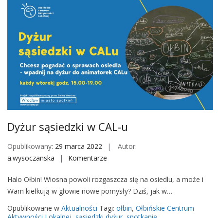
s
ą
s
i
e
d
z
k
i
w
C
Dyżur sąsiedzki w CAL-u
A
L
Opublikowany:
29 marca 2022
Autor:
-
a.wysoczanska
Komentarze
o
u
n
Halo Ołbin! Wiosna powoli rozgaszcza się na osiedlu, a może i
D
Wam kiełkują w głowie nowe pomysły? Dziś, jak w…
y
ż
Opublikowane w
Aktualności
Tagi:
ołbin
,
Ołbińskie Centrum
u
Aktywności Lokalnej
,
sąsiedzki dyżur
,
spotkanie