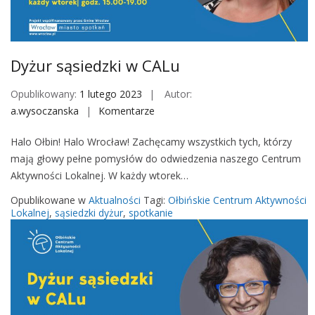
M
o
b
i
Dyżur sąsiedzki w CALu
l
e
Opublikowany:
1 lutego 2023
Autor:
a.wysoczanska
Komentarze
o
n
Halo Ołbin! Halo Wrocław! Zachęcamy wszystkich tych, którzy
D
mają głowy pełne pomysłów do odwiedzenia naszego Centrum
y
Aktywności Lokalnej. W każdy wtorek…
ż
u
Opublikowane w
Aktualności
Tagi:
Ołbińskie Centrum Aktywności
r
Lokalnej
,
sąsiedzki dyżur
,
spotkanie
s
ą
s
i
e
d