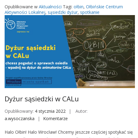
u
Opublikowane w
Aktualności
Tagi:
ołbin
,
Ołbińskie Centrum
r
Aktywności Lokalnej
,
sąsiedzki dyżur
,
spotkanie
s
ą
s
i
e
d
z
k
i
w
C
Dyżur sąsiedzki w CALu
A
L
Opublikowany:
4 stycznia 2022
Autor:
-
a.wysoczanska
Komentarze
o
u
n
Halo Ołbin! Halo Wrocław! Chcemy jeszcze częściej spotykać się
D