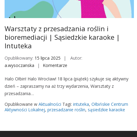
M
o
b
i
Warsztaty z przesadzania roślin i
l
bioremediacji | Sąsiedzkie karaoke |
e
Intuteka
Opublikowany:
15 lipca 2025
Autor:
a.wysoczanska
Komentarze
o
n
Halo Ołbin! Halo Wrocław! 18 lipca (piątek) szykuje się aktywny
W
dzień – zapraszamy na aż trzy wydarzenia, Warsztaty z
a
przesadzania…
r
s
Opublikowane w
Aktualności
Tagi:
intuteka
,
Ołbińskie Centrum
z
Aktywności Lokalnej
,
przesadzanie roślin
,
sąsiedzkie karaoke
t
a
t