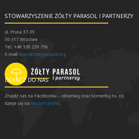
y
z
STOWARZYSZENIE ŻÓŁTY PARASOL I PARTNERZY
p
r
z
ul. Prusa 37-39
e
50-317 Wrocław
s
Tel.: +48 530 239 756
a
E-mail:
biuro@zoltyparasol.org
d
z
a
DOŁĄCZ DO NAS
n
i
Znajdź nas na Facebooku – obserwuj oraz komentuj to, co
a
dzieje się na
naszym profilu
.
r
o
ś
l
i