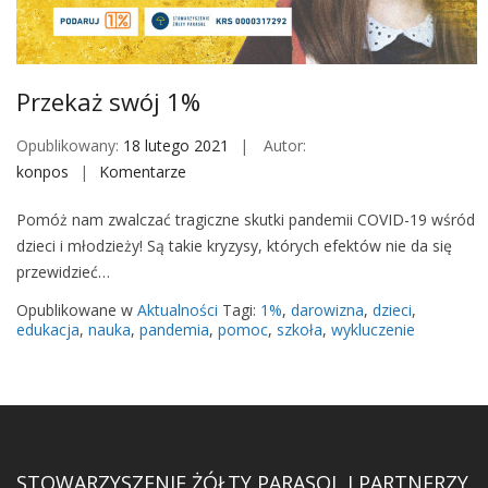
M
o
b
i
Przekaż swój 1%
l
e
Opublikowany:
18 lutego 2021
Autor:
konpos
Komentarze
o
n
Pomóż nam zwalczać tragiczne skutki pandemii COVID-19 wśród
P
dzieci i młodzieży! Są takie kryzysy, których efektów nie da się
r
przewidzieć…
z
e
Opublikowane w
Aktualności
Tagi:
1%
,
darowizna
,
dzieci
,
k
edukacja
,
nauka
,
pandemia
,
pomoc
,
szkoła
,
wykluczenie
a
ż
s
w
ó
STOWARZYSZENIE ŻÓŁTY PARASOL I PARTNERZY
j