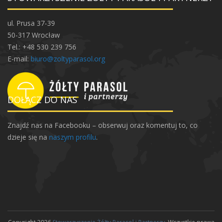
1
%
ul. Prusa 37-39
50-317 Wrocław
Tel.: +48 530 239 756
E-mail:
biuro@zoltyparasol.org
DOŁĄCZ DO NAS
Znajdź nas na Facebooku – obserwuj oraz komentuj to, co
dzieje się na
naszym profilu
.