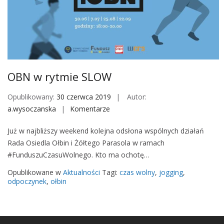
S
L
O
W
OBN w rytmie SLOW
Opublikowany:
30 czerwca 2019
Autor:
a.wysoczanska
Komentarze
o
n
Już w najbliższy weekend kolejna odsłona wspólnych działań
O
Rada Osiedla Ołbin i Żółtego Parasola w ramach
B
#FunduszuCzasuWolnego. Kto ma ochotę…
N
w
Opublikowane w
Aktualności
Tagi:
czas wolny
,
jogging
,
r
odpoczynek
,
ołbin
y
t
m