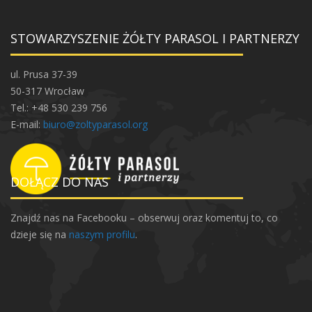
i
e
STOWARZYSZENIE ŻÓŁTY PARASOL I PARTNERZY
S
L
O
ul. Prusa 37-39
W
50-317 Wrocław
Tel.: +48 530 239 756
E-mail:
biuro@zoltyparasol.org
DOŁĄCZ DO NAS
Znajdź nas na Facebooku – obserwuj oraz komentuj to, co
dzieje się na
naszym profilu
.