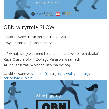
s
z
k
a
OBN w rytmie SLOW
ń
c
Opublikowany:
19 sierpnia 2019
Autor:
a
a.wysoczanska
Komentarze
o
n
Już w najbliższy weekend kolejna odsłona wspólnych działań
O
Rada Osiedla Ołbin i Żółtego Parasola w ramach
B
#FunduszuCzasuWolnego. Kto ma ochotę…
N
w
Opublikowane w
Aktualności
Tagi:
czas wolny
,
jogging
,
r
odpoczynek
,
ołbin
y
t
m
i
e