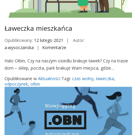
M
o
b
i
Ławeczka mieszkańca
l
e
Opublikowany:
12 lutego 2021
Autor:
a.wysoczanska
Komentarze
o
n
Halo Ołbin, Czy na naszym osiedlu brakuje ławek? Czy na trasie
Ł
dom – sklep, poczta, park brakuje Wam miejsca, gdzie…
a
w
Opublikowane w
Aktualności
Tagi:
czas wolny
,
ławeczka
,
e
odpoczynek
,
ołbin
c
z
k
a
m
i
e