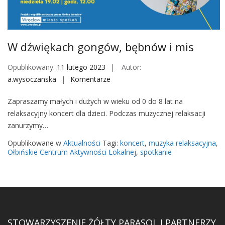
M
o
b
i
W dźwiękach gongów, bębnów i mis
l
e
Opublikowany:
11 lutego 2023
Autor:
a.wysoczanska
Komentarze
o
n
Zapraszamy małych i dużych w wieku od 0 do 8 lat na
W
relaksacyjny koncert dla dzieci. Podczas muzycznej relaksacji
d
zanurzymy…
ź
w
Opublikowane w
Aktualności
Tagi:
koncert
,
muzyka relaksacyjna
,
i
Ołbińskie Centrum Aktywności Lokalnej
,
spotkanie
ę
k
a
c
h
STOWARZYSZENIE ŻÓŁTY PARASOL I PARTNERZY
g