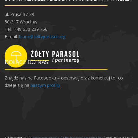
o
n
ul. Prusa 37-39
g
50-317 Wrocław
ó
Tel.: +48 530 239 756
w
E-mail:
biuro@zoltyparasol.org
,
b
ę
DOŁĄCZ DO NAS
b
n
Znajdź nas na Facebooku – obserwuj oraz komentuj to, co
ó
dzieje się na
naszym profilu
.
w
i
m
i
s