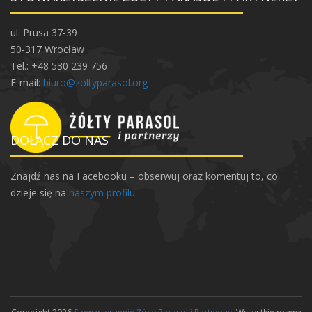
u
l
ul. Prusa 37-39
t
50-317 Wrocław
u
Tel.: +48 530 239 756
r
E-mail:
biuro@zoltyparasol.org
a
l
n
DOŁĄCZ DO NAS
e
w
Znajdź nas na Facebooku – obserwuj oraz komentuj to, co
p
dzieje się na
naszym profilu
.
a
ź
d
z
i
e
r