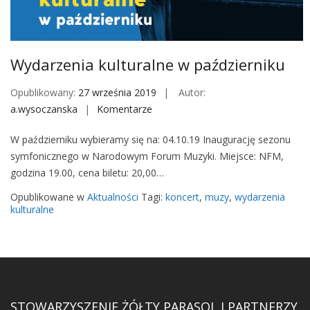
M
o
b
i
Wydarzenia kulturalne w październiku
l
e
Opublikowany:
27 września 2019
Autor:
a.wysoczanska
Komentarze
o
n
W październiku wybieramy się na: 04.10.19 Inaugurację sezonu
W
symfonicznego w Narodowym Forum Muzyki. Miejsce: NFM,
y
godzina 19.00, cena biletu: 20,00…
d
a
Opublikowane w
Aktualności
Tagi:
koncert
,
muzy
,
wydarzenia
r
kulturalne
z
e
n
i
a
STOWARZYSZENIE ŻÓŁTY PARASOL I PARTNERZY
k