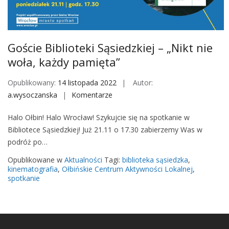
M
o
b
i
Goście Biblioteki Sąsiedzkiej – „Nikt nie
l
woła, każdy pamięta”
e
Opublikowany:
14 listopada 2022
Autor:
a.wysoczanska
Komentarze
o
n
Halo Ołbin! Halo Wrocław! Szykujcie się na spotkanie w
G
Bibliotece Sąsiedzkiej! Już 21.11 o 17.30 zabierzemy Was w
o
podróż po…
ś
c
Opublikowane w
Aktualności
Tagi:
biblioteka sąsiedzka
,
i
kinematografia
,
Ołbińskie Centrum Aktywności Lokalnej
,
spotkanie
e
B
i
b