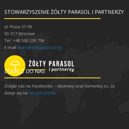
l
i
STOWARZYSZENIE ŻÓŁTY PARASOL I PARTNERZY
o
t
ul. Prusa 37-39
e
50-317 Wrocław
k
Tel.: +48 530 239 756
i
E-mail:
biuro@zoltyparasol.org
S
ą
s
i
DOŁĄCZ DO NAS
e
d
Znajdź nas na Facebooku – obserwuj oraz komentuj to, co
z
dzieje się na
naszym profilu
.
k
i
e
j
–