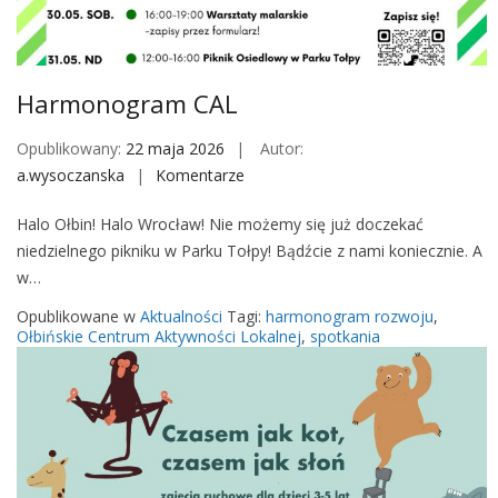
M
o
b
i
Harmonogram CAL
l
e
Opublikowany:
22 maja 2026
Autor:
a.wysoczanska
Komentarze
o
n
Halo Ołbin! Halo Wrocław! Nie możemy się już doczekać
H
niedzielnego pikniku w Parku Tołpy! Bądźcie z nami koniecznie. A
a
w…
r
m
Opublikowane w
Aktualności
Tagi:
harmonogram rozwoju
,
o
Ołbińskie Centrum Aktywności Lokalnej
,
spotkania
n
o
g
r
a
m