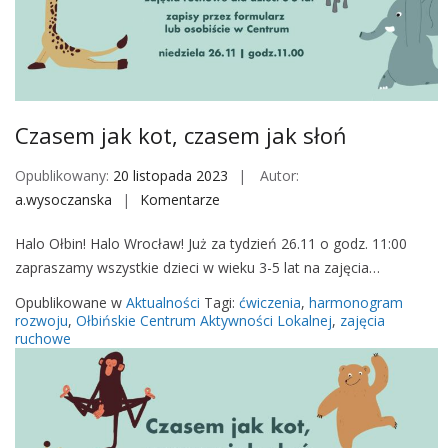
C
A
L
Czasem jak kot, czasem jak słoń
Opublikowany:
20 listopada 2023
Autor:
a.wysoczanska
Komentarze
o
n
Halo Ołbin! Halo Wrocław! Już za tydzień 26.11 o godz. 11:00
C
zapraszamy wszystkie dzieci w wieku 3-5 lat na zajęcia…
z
a
Opublikowane w
Aktualności
Tagi:
ćwiczenia
,
harmonogram
s
rozwoju
,
Ołbińskie Centrum Aktywności Lokalnej
,
zajęcia
ruchowe
e
m
j
a
k