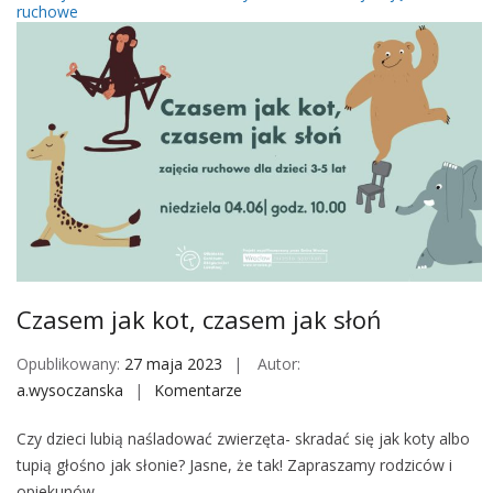
ruchowe
m
j
a
k
k
o
t
,
c
z
a
s
Czasem jak kot, czasem jak słoń
e
m
Opublikowany:
27 maja 2023
Autor:
j
a.wysoczanska
Komentarze
o
a
n
Czy dzieci lubią naśladować zwierzęta- skradać się jak koty albo
k
C
tupią głośno jak słonie? Jasne, że tak! Zapraszamy rodziców i
s
z
opiekunów…
ł