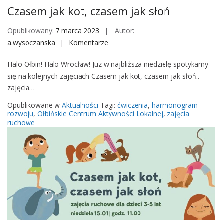
s
Czasem jak kot, czasem jak słoń
e
m
Opublikowany:
7 marca 2023
Autor:
j
a.wysoczanska
Komentarze
o
a
n
Halo Ołbin! Halo Wrocław! Juz w najbliższa niedzielę spotykamy
k
C
się na kolejnych zajęciach Czasem jak kot, czasem jak słoń.. –
s
z
zajęcia…
ł
a
o
s
Opublikowane w
Aktualności
Tagi:
ćwiczenia
,
harmonogram
ń
e
rozwoju
,
Ołbińskie Centrum Aktywności Lokalnej
,
zajęcia
ruchowe
m
j
a
k
k
o
t
,
c