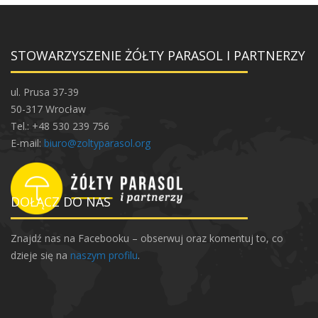
w
t
,
i
c
STOWARZYSZENIE ŻÓŁTY PARASOL I PARTNERZY
g
z
a
a
ul. Prusa 37-39
s
50-317 Wrocław
e
c
Tel.: +48 530 239 756
m
j
E-mail:
biuro@zoltyparasol.org
j
a
a
k
s
p
DOŁĄCZ DO NAS
ł
o
o
Znajdź nas na Facebooku – obserwuj oraz komentuj to, co
ń
dzieje się na
naszym profilu
.
w
p