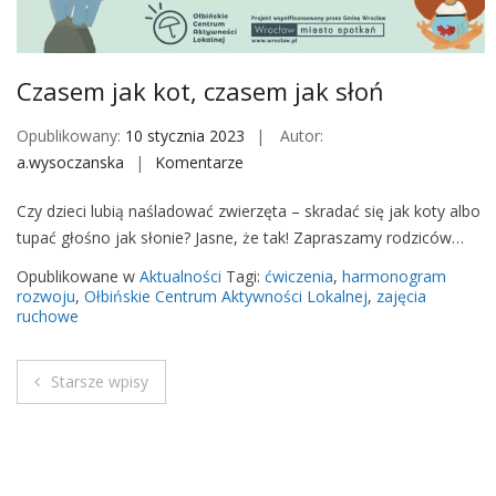
z
a
s
Czasem jak kot, czasem jak słoń
e
m
Opublikowany:
10 stycznia 2023
Autor:
j
a.wysoczanska
Komentarze
o
a
n
Czy dzieci lubią naśladować zwierzęta – skradać się jak koty albo
k
C
tupać głośno jak słonie? Jasne, że tak! Zapraszamy rodziców…
s
z
ł
a
Opublikowane w
Aktualności
Tagi:
ćwiczenia
,
harmonogram
o
s
rozwoju
,
Ołbińskie Centrum Aktywności Lokalnej
,
zajęcia
ruchowe
ń
e
m
j
Starsze wpisy
N
a
k
a
k
o