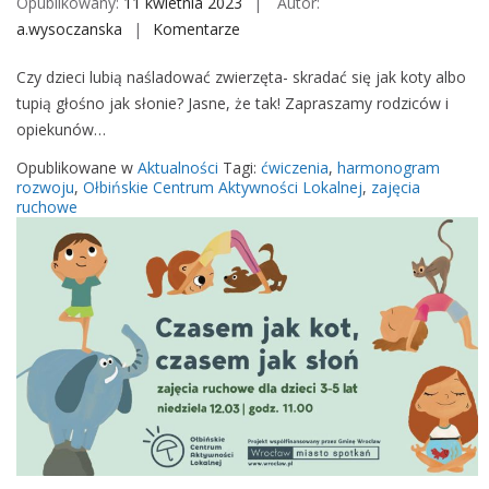
Opublikowany:
11 kwietnia 2023
Autor:
j
a.wysoczanska
Komentarze
o
a
n
Czy dzieci lubią naśladować zwierzęta- skradać się jak koty albo
k
C
tupią głośno jak słonie? Jasne, że tak! Zapraszamy rodziców i
s
z
opiekunów…
ł
a
o
s
Opublikowane w
Aktualności
Tagi:
ćwiczenia
,
harmonogram
ń
e
rozwoju
,
Ołbińskie Centrum Aktywności Lokalnej
,
zajęcia
ruchowe
m
j
a
k
k
o
t
,
c
z
a