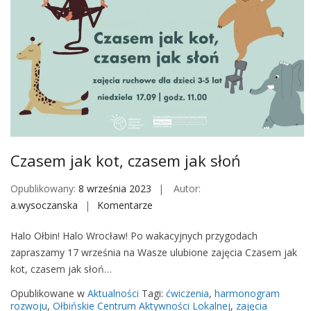
a
k
k
o
t
,
c
z
a
s
Czasem jak kot, czasem jak słoń
e
m
Opublikowany:
8 września 2023
Autor:
j
a.wysoczanska
Komentarze
o
a
n
Halo Ołbin! Halo Wrocław! Po wakacyjnych przygodach
k
C
zapraszamy 17 września na Wasze ulubione zajęcia Czasem jak
s
z
kot, czasem jak słoń…
ł
a
o
s
Opublikowane w
Aktualności
Tagi:
ćwiczenia
,
harmonogram
ń
e
rozwoju
,
Ołbińskie Centrum Aktywności Lokalnej
,
zajęcia