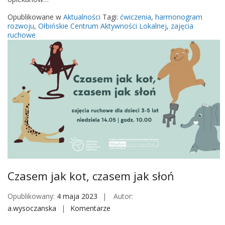
a
o
s
Opublikowane w
Aktualności
Tagi:
ćwiczenia
,
harmonogram
ń
e
rozwoju
,
Ołbińskie Centrum Aktywności Lokalnej
,
zajęcia
ruchowe
m
j
a
k
k
o
t
,
c
z
a
s
Czasem jak kot, czasem jak słoń
e
m
Opublikowany:
4 maja 2023
Autor:
j
a.wysoczanska
Komentarze
o
a
n