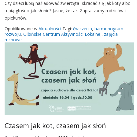
Czy dzieci lubią naśladować zwierzęta- skradać się jak koty albo
k
C
tupią głośno jak słonie? Jasne, że tak! Zapraszamy rodziców i
s
z
opiekunów…
ł
a
o
s
Opublikowane w
Aktualności
Tagi:
ćwiczenia
,
harmonogram
ń
e
rozwoju
,
Ołbińskie Centrum Aktywności Lokalnej
,
zajęcia
ruchowe
m
j
a
k
k
o
t
,
c
z
a
s
Czasem jak kot, czasem jak słoń
e
m