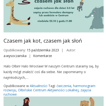
k
o
t
,
c
z
a
Czasem jak kot, czasem jak słoń
s
e
Opublikowany:
15 października 2023
Autor:
m
a.wysoczanska
Komentarze
o
j
n
Halo Ołbin! Halo Wrocław! W naszym Centrum staramy się, by
a
C
każdy mógł znaleźć coś dla siebie. Nie zapominamy o
k
z
najmłodszych,…
s
a
ł
s
Opublikowane w
Aktualności
Tagi:
ćwiczenia
,
harmonogram
o
e
rozwoju
,
Ołbińskie Centrum Aktywności Lokalnej
,
zajęcia
ruchowe
ń
m
j