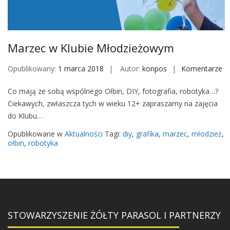
M
o
b
i
Marzec w Klubie Młodzieżowym
l
e
Opublikowany:
1 marca 2018
Autor:
konpos
Komentarze
o
n
Co mają ze sobą wspólnego Ołbin, DIY, fotografia, robotyka…?
M
Ciekawych, zwłaszcza tych w wieku 12+ zapraszamy na zajęcia
a
do Klubu…
r
z
Opublikowane w
Aktualności
Tagi:
diy
,
grafika
,
marzec
,
młodzież
,
e
ołbin
,
robotyka
c
w
K
l
u
STOWARZYSZENIE ŻÓŁTY PARASOL I PARTNERZY
b
i