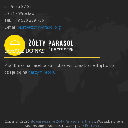
e
ul. Prusa 37-39
M
50-317 Wrocław
ł
Tel.: +48 530 239 756
o
E-mail:
biuro@zoltyparasol.org
d
z
i
DOŁĄCZ DO NAS
e
ż
Znajdź nas na Facebooku – obserwuj oraz komentuj to, co
o
dzieje się na
naszym profilu
.
w
y
m
Copyright 2026
Stowarzyszenie Żółty Parasol i Partnerzy
. Wszystkie prawa
zastrzeżone | Administrowane przez
Postawa.eu