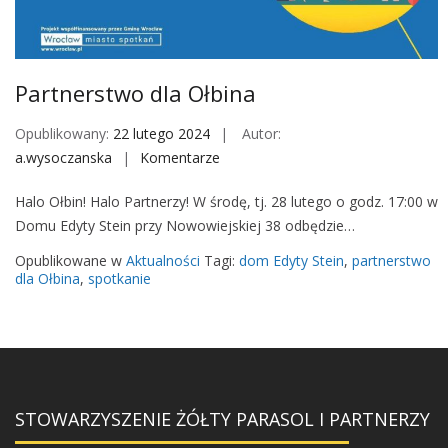
M
o
b
i
Partnerstwo dla Ołbina
l
e
Opublikowany:
22 lutego 2024
Autor:
a.wysoczanska
Komentarze
o
n
Halo Ołbin! Halo Partnerzy! W środę, tj. 28 lutego o godz. 17:00 w
P
Domu Edyty Stein przy Nowowiejskiej 38 odbędzie…
a
r
Opublikowane w
Aktualności
Tagi:
dom Edyty Stein
,
partnerstwo
t
dla Ołbina
,
spotkanie
n
e
r
s
t
STOWARZYSZENIE ŻÓŁTY PARASOL I PARTNERZY
w
o