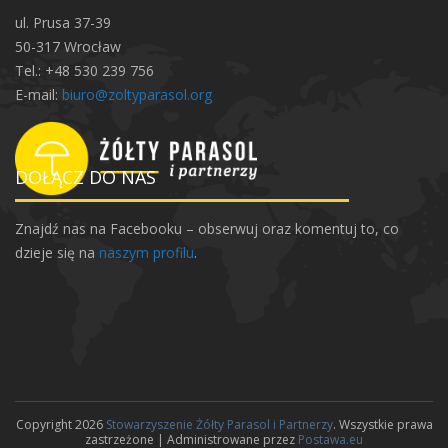
d
ul. Prusa 37-39
l
50-317 Wrocław
a
Tel.: +48 530 239 756
O
E-mail:
biuro@zoltyparasol.org
ł
b
i
DOŁĄCZ DO NAS
n
a
Znajdź nas na Facebooku – obserwuj oraz komentuj to, co
dzieje się na
naszym profilu
.
Copyright 2026
Stowarzyszenie Żółty Parasol i Partnerzy
. Wszystkie prawa
zastrzeżone | Administrowane przez
Postawa.eu