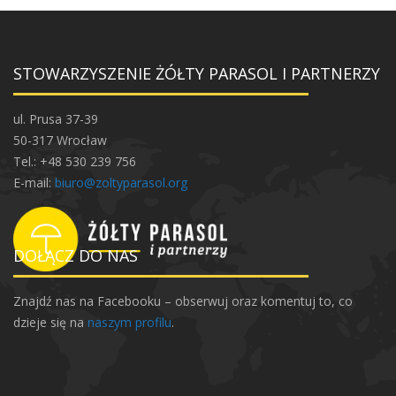
i
m
a
STOWARZYSZENIE ŻÓŁTY PARASOL I PARTNERZY
t
o
r
ul. Prusa 37-39
k
50-317 Wrocław
i
Tel.: +48 530 239 756
o
E-mail:
biuro@zoltyparasol.org
s
i
e
DOŁĄCZ DO NAS
d
l
Znajdź nas na Facebooku – obserwuj oraz komentuj to, co
o
dzieje się na
naszym profilu
.
w
e
j
.