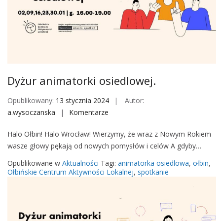
a
t
o
r
k
i
o
Dyżur animatorki osiedlowej.
s
i
Opublikowany:
13 stycznia 2024
Autor:
e
a.wysoczanska
Komentarze
o
d
n
l
Halo Ołbin! Halo Wrocław! Wierzymy, że wraz z Nowym Rokiem
D
o
wasze głowy pękają od nowych pomysłów i celów A gdyby…
y
w
ż
Opublikowane w
Aktualności
Tagi:
animatorka osiedlowa
,
ołbin
,
e
u
Ołbińskie Centrum Aktywności Lokalnej
,
spotkanie
j
r
w
a
P
n
a
i