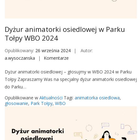
M
o
b
i
Dyżur animatorki osiedlowej w Parku
l
Tołpy WBO 2024
e
Opublikowany:
26 września 2024
Autor:
a.wysoczanska
Komentarze
o
n
Dyżur animatorki osiedlowej – głosujmy w WBO 2024 w Parku
D
Tołpy Zapraszamy Was na specjalny dyżur animatorki osiedlowej
y
do Parku…
ż
u
Opublikowane w
Aktualności
Tagi:
animatorka osiedlowa
,
r
głosowanie
,
Park Tołpy
,
WBO
a
n
i
m