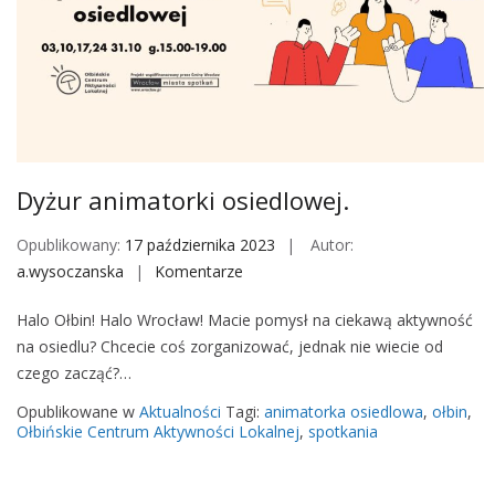
r
m
k
a
u
t
T
o
o
r
ł
k
p
i
Dyżur animatorki osiedlowej.
y
o
W
s
Opublikowany:
17 października 2023
Autor:
B
i
a.wysoczanska
Komentarze
o
O
e
n
2
d
Halo Ołbin! Halo Wrocław! Macie pomysł na ciekawą aktywność
D
0
l
na osiedlu? Chcecie coś zorganizować, jednak nie wiecie od
y
2
o
czego zacząć?…
ż
4
w
u
Opublikowane w
Aktualności
Tagi:
animatorka osiedlowa
,
ołbin
,
e
r
Ołbińskie Centrum Aktywności Lokalnej
,
spotkania
j
a
.
n