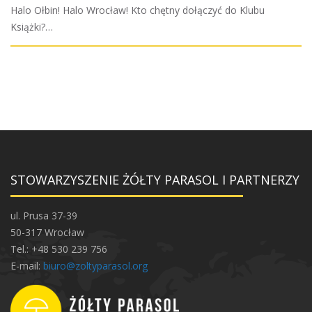
Halo Ołbin! Halo Wrocław! Kto chętny dołączyć do Klubu
Książki?…
STOWARZYSZENIE ŻÓŁTY PARASOL I PARTNERZY
ul. Prusa 37-39
50-317 Wrocław
Tel.: +48 530 239 756
E-mail:
biuro@zoltyparasol.org