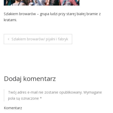
M
o
Szlakiem browarów – grupa ludzi przy starej białej bramie z
b
kratami.
i
l
e
Szlakiem browarów/ pijalni i fabryk
N
a
w
i
Dodaj komentarz
g
Twój adres e-mail nie zostanie opublikowany.
Wymagane
a
pola są oznaczone
*
c
Komentarz