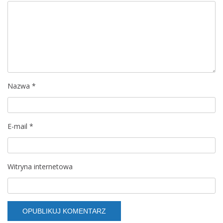
j
a
w
p
Nazwa
*
i
s
E-mail
*
u
Witryna internetowa