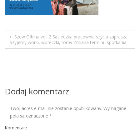
M
o
b
i
l
Szew Ołbina vol. 2 Sąsiedzka pracownia szycia zaprasza
e
N
Szyjemy worki, woreczki, torby Zmiana terminu spotkania
a
w
i
Dodaj komentarz
g
a
Twój adres e-mail nie zostanie opublikowany.
Wymagane
pola są oznaczone
*
c
Komentarz
j