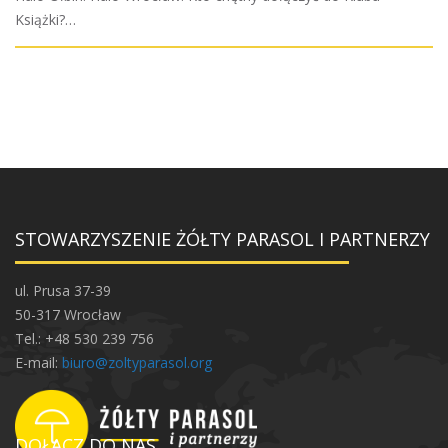
Książki?…
STOWARZYSZENIE ŻÓŁTY PARASOL I PARTNERZY
ul. Prusa 37-39
50-317 Wrocław
Tel.: +48 530 239 756
E-mail:
biuro@zoltyparasol.org
DOŁĄCZ DO NAS