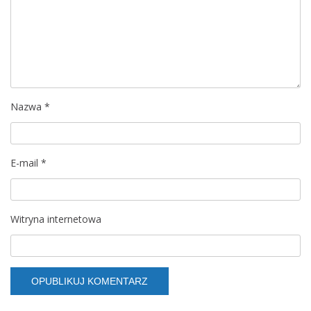
a
w
p
i
Nazwa
*
s
u
E-mail
*
Witryna internetowa