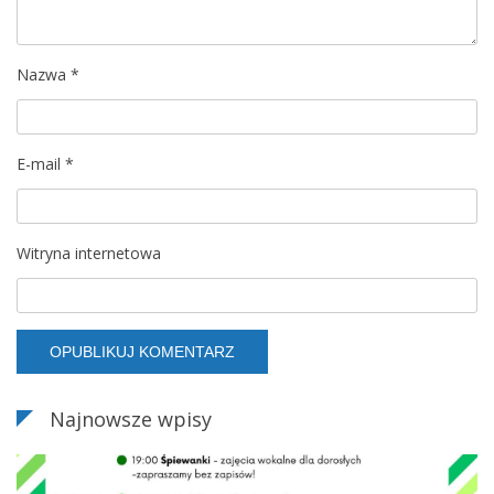
p
Nazwa
*
i
s
E-mail
*
u
Witryna internetowa
Najnowsze wpisy