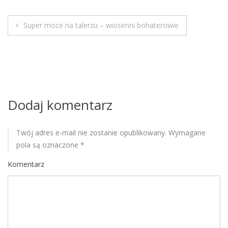
M
o
Super moce na talerzu – wiosenni bohaterowie
b
N
i
a
l
e
w
i
Dodaj komentarz
g
Twój adres e-mail nie zostanie opublikowany.
Wymagane
a
pola są oznaczone
*
c
Komentarz
j
a
w