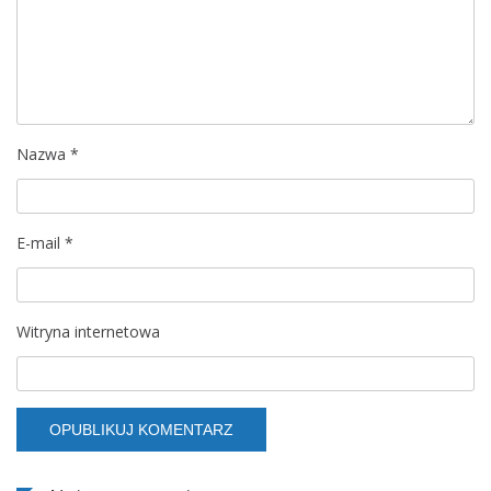
a
w
p
Nazwa
*
i
s
E-mail
*
u
Witryna internetowa