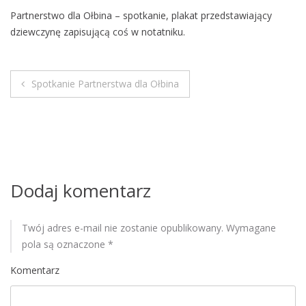
M
Partnerstwo dla Ołbina – spotkanie, plakat przedstawiający
o
dziewczynę zapisującą coś w notatniku.
b
i
l
Spotkanie Partnerstwa dla Ołbina
e
N
a
w
i
Dodaj komentarz
g
Twój adres e-mail nie zostanie opublikowany.
Wymagane
a
pola są oznaczone
*
c
Komentarz
j