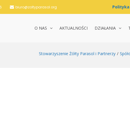
6
biuro@zoltyparasol.org
O NAS
AKTUALNOŚCI
DZIAŁANIA
nie Żółty Parasol i Partnerzy
Stowarzyszenie Żółty Parasol i Partnerzy
Spółd