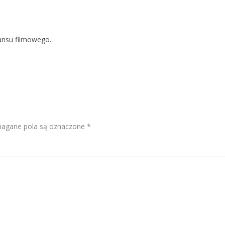
eansu filmowego.
gane pola są oznaczone
*