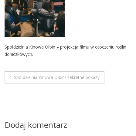
M
o
b
i
l
e
Spółdzielnia Kinowa Ołbin – projekcja filmu w otoczeniu roślin
doniczkowych.
Spółdzielnia Kinowa Ołbin/ sekretne pokazy
N
a
w
i
Dodaj komentarz
g