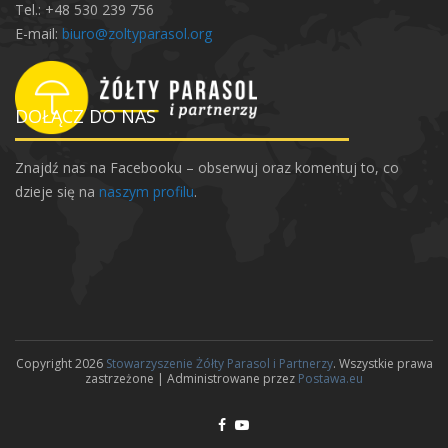
Tel.: +48 530 239 756
E-mail:
biuro@zoltyparasol.org
DOŁĄCZ DO NAS
Znajdź nas na Facebooku – obserwuj oraz komentuj to, co
dzieje się na
naszym profilu
.
Copyright 2026
Stowarzyszenie Żółty Parasol i Partnerzy
. Wszystkie prawa
zastrzeżone | Administrowane przez
Postawa.eu
F
Y
P
D
a
o