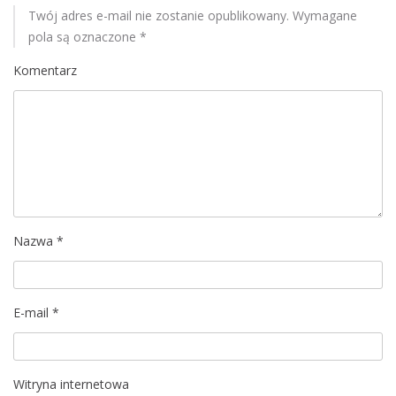
Twój adres e-mail nie zostanie opublikowany.
Wymagane
a
pola są oznaczone
*
c
Komentarz
j
a
w
p
Nazwa
*
i
s
E-mail
*
u
Witryna internetowa