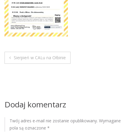
M
o
b
i
l
e
Sierpień w CALu na Ołbinie
N
a
w
i
Dodaj komentarz
g
Twój adres e-mail nie zostanie opublikowany.
Wymagane
a
pola są oznaczone
*