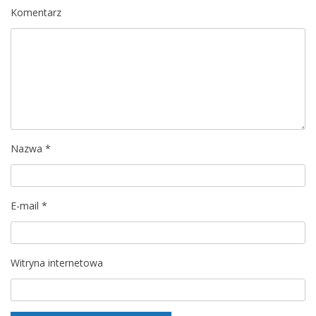
c
Komentarz
j
a
w
p
Nazwa
*
i
s
E-mail
*
u
Witryna internetowa