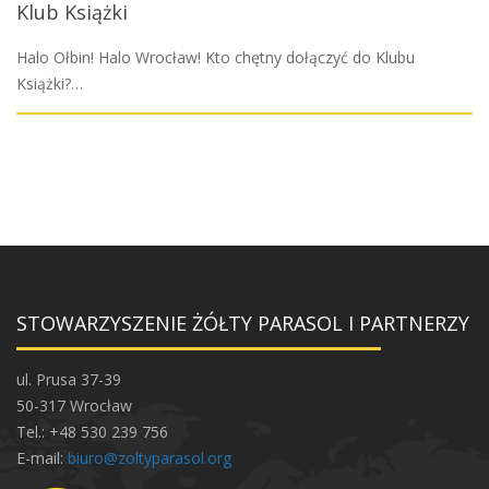
Klub Książki
Halo Ołbin! Halo Wrocław! Kto chętny dołączyć do Klubu
Książki?…
STOWARZYSZENIE ŻÓŁTY PARASOL I PARTNERZY
ul. Prusa 37-39
50-317 Wrocław
Tel.: +48 530 239 756
E-mail:
biuro@zoltyparasol.org