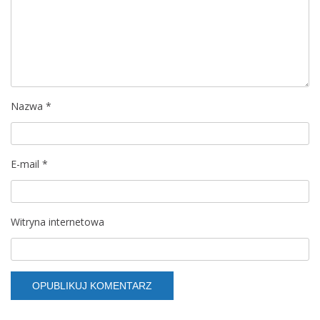
a
w
p
Nazwa
*
i
s
E-mail
*
u
Witryna internetowa