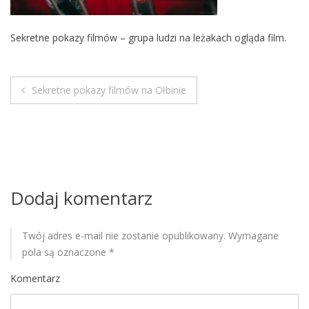
M
o
Sekretne pokazy filmów – grupa ludzi na leżakach ogląda film.
b
i
l
e
Sekretne pokazy filmów na Ołbinie
N
a
w
i
Dodaj komentarz
g
Twój adres e-mail nie zostanie opublikowany.
Wymagane
a
pola są oznaczone
*
c
Komentarz
j